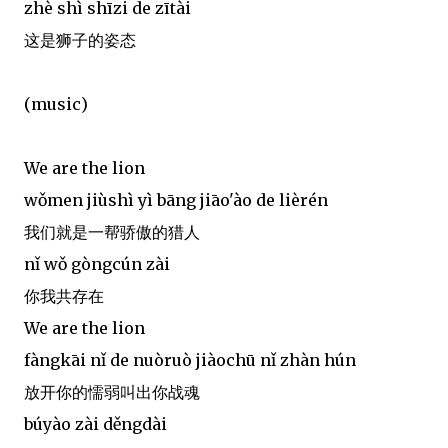
zhè shì shīzi de zītài
这是狮子的姿态
(music)
We are the lion
wǒmen jiùshì yì bāng jiāo'ào de lièrén
我们就是一帮骄傲的猎人
nǐ wǒ gòngcún zài
你我共存在
We are the lion
fàngkāi nǐ de nuòruò jiàochū nǐ zhàn hún
放开你的懦弱叫出你战魂
búyào zài děngdài