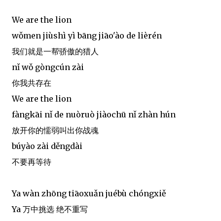
We are the lion
wǒmen jiùshì yì bāng jiāo'ào de lièrén
我们就是一帮骄傲的猎人
nǐ wǒ gòngcún zài
你我共存在
We are the lion
fàngkāi nǐ de nuòruò jiàochū nǐ zhàn hún
放开你的懦弱叫出你战魂
búyào zài děngdài
不要再等待
Ya wàn zhōng tiāoxuǎn juébù chóngxiě
Ya 万中挑选 绝不重写