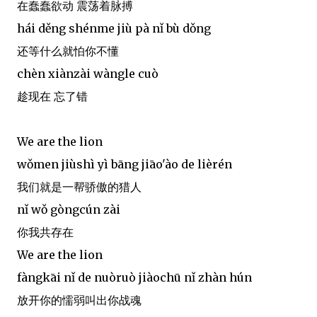
在蠢蠢欲动 震荡着脉搏
hái děng shénme jiù pà nǐ bù dǒng
还等什么就怕你不懂
chèn xiànzài wàngle cuò
趁现在 忘了错
We are the lion
wǒmen jiùshì yì bāng jiāo'ào de lièrén
我们就是一帮骄傲的猎人
nǐ wǒ gòngcún zài
你我共存在
We are the lion
fàngkāi nǐ de nuòruò jiàochū nǐ zhàn hún
放开你的懦弱叫出你战魂