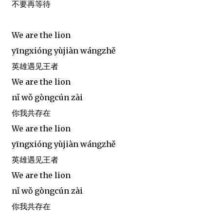
不要再等待
We are the lion
yīngxióng yùjiàn wángzhě
英雄遇见王者
We are the lion
nǐ wǒ gòngcún zài
你我共存在
We are the lion
yīngxióng yùjiàn wángzhě
英雄遇见王者
We are the lion
nǐ wǒ gòngcún zài
你我共存在