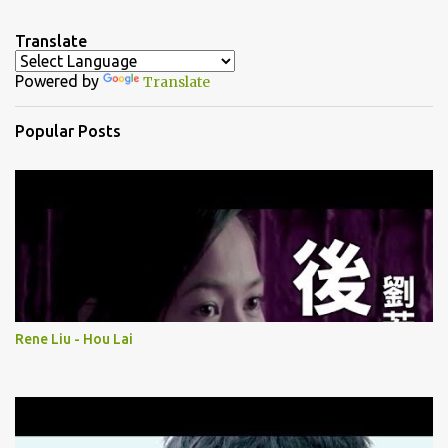
e
n
Translate
t
Powered by
Translate
s
Popular Posts
Rene Liu - Hou Lai