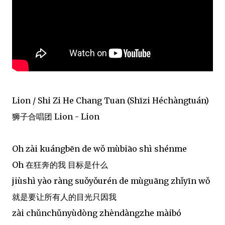
Lion / Shi Zi He Chang Tuan (Shīzi Héchàngtuán)
狮子合唱团 Lion - Lion
Oh zài kuángbēn de wǒ mùbiāo shì shénme
Oh 在狂奔的我 目标是什么
jiùshì yào ràng suǒyǒurén de mùguāng zhǐyīn wǒ
就是要让所有人的目光只因我
zài chǔnchǔnyùdòng zhèndàngzhe màibó