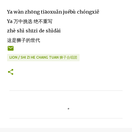
Ya wàn zhōng tiāoxuǎn juébù chóngxiě
Ya 万中挑选 绝不重写
zhè shì shīzi de shìdài
这是狮子的世代
LION / SHI ZI HE CHANG TUAN 狮子合唱团
C
o
m
m