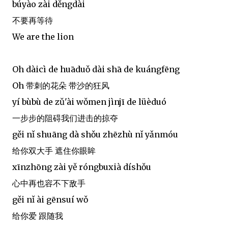
búyào zài děngdài
不要再等待
We are the lion
Oh dàicì de huāduǒ dài shā de kuángfēng
Oh 带刺的花朵 带沙的狂风
yí bùbù de zǔ'ài wǒmen jìnjī de lüèduó
一步步的阻碍我们进击的掠夺
gěi nǐ shuāng dà shǒu zhēzhù nǐ yǎnmóu
给你双大手 遮住你眼眸
xīnzhōng zài yě róngbuxià díshǒu
心中再也容不下敌手
gěi nǐ ài gēnsuí wǒ
给你爱 跟随我