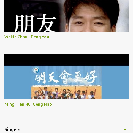
Wakin Chau - Peng You
Ming Tian Hui Geng Hao
Singers