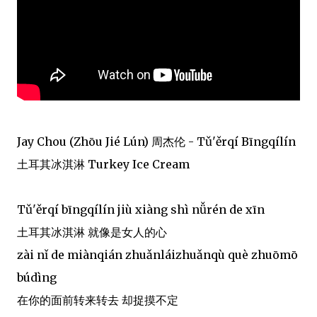
Jay Chou (Zhōu Jié Lún) 周杰伦 - Tǔ'ěrqí Bīngqílín
土耳其冰淇淋 Turkey Ice Cream
Tǔ'ěrqí bīngqílín jiù xiàng shì nǚrén de xīn
土耳其冰淇淋 就像是女人的心
zài nǐ de miànqián zhuǎnláizhuǎnqù què zhuōmō
búdìng
在你的面前转来转去 却捉摸不定