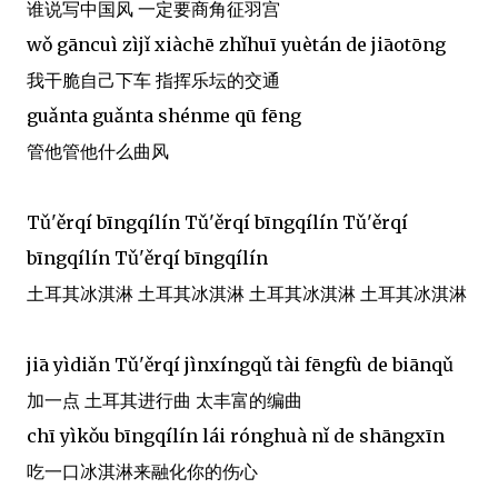
谁说写中国风 一定要商角征羽宫
wǒ gāncuì zìjǐ xiàchē zhǐhuī yuètán de jiāotōng
我干脆自己下车 指挥乐坛的交通
guǎnta guǎnta shénme qū fēng
管他管他什么曲风
Tǔ'ěrqí bīngqílín Tǔ'ěrqí bīngqílín Tǔ'ěrqí
bīngqílín Tǔ'ěrqí bīngqílín
土耳其冰淇淋 土耳其冰淇淋 土耳其冰淇淋 土耳其冰淇淋
jiā yìdiǎn Tǔ'ěrqí jìnxíngqǔ tài fēngfù de biānqǔ
加一点 土耳其进行曲 太丰富的编曲
chī yìkǒu bīngqílín lái rónghuà nǐ de shāngxīn
吃一口冰淇淋来融化你的伤心