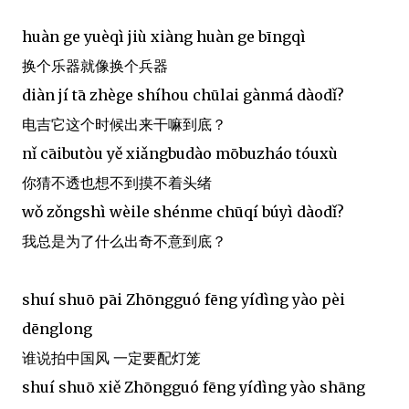
huàn ge yuèqì jiù xiàng huàn ge bīngqì
换个乐器就像换个兵器
diàn jí tā zhège shíhou chūlai gànmá dàodǐ?
电吉它这个时候出来干嘛到底？
nǐ cāibutòu yě xiǎngbudào mōbuzháo tóuxù
你猜不透也想不到摸不着头绪
wǒ zǒngshì wèile shénme chūqí búyì dàodǐ?
我总是为了什么出奇不意到底？
shuí shuō pāi Zhōngguó fēng yídìng yào pèi
dēnglong
谁说拍中国风 一定要配灯笼
shuí shuō xiě Zhōngguó fēng yídìng yào shāng