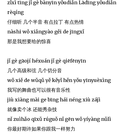
zǐxì tīng jǐ gè bànyīn yǒudiǎn Lādīng yǒudiǎn
rèqíng
仔细听 几个半音 有点拉丁 有点热情
nàshi wǒ xiǎngyào gěi de jīngxǐ
那是我想要给的惊喜
jǐ gè gāojí héxuán jǐ gè qiēfēnyīn
几个高级和弦 几个切分音
wǒ xiě de wǔqǔ yě kěyǐ hěn yǒu yīnyuèxìng
我写的舞曲也可以很有音乐性
jiù xiàng mài ge bīng hái néng xiù zájì
就像卖个冰 还能秀杂技
nǐ zuìhǎo qīxǔ rúguǒ nǐ gēn wǒ yíyàng nǔlì
你最好期许如果你跟我一样努力