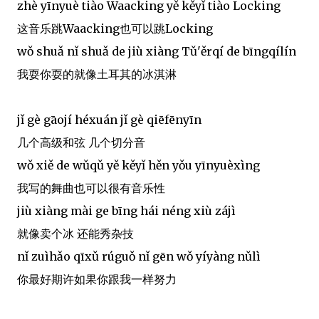
zhè yīnyuè tiào Waacking yě kěyǐ tiào Locking
这音乐跳Waacking也可以跳Locking
wǒ shuǎ nǐ shuǎ de jiù xiàng Tǔ'ěrqí de bīngqílín
我耍你耍的就像土耳其的冰淇淋
jǐ gè gāojí héxuán jǐ gè qiēfēnyīn
几个高级和弦 几个切分音
wǒ xiě de wǔqǔ yě kěyǐ hěn yǒu yīnyuèxìng
我写的舞曲也可以很有音乐性
jiù xiàng mài ge bīng hái néng xiù zájì
就像卖个冰 还能秀杂技
nǐ zuìhǎo qīxǔ rúguǒ nǐ gēn wǒ yíyàng nǔlì
你最好期许如果你跟我一样努力