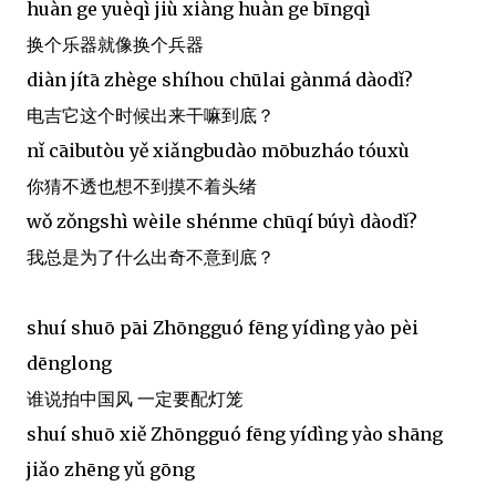
huàn ge yuèqì jiù xiàng huàn ge bīngqì
换个乐器就像换个兵器
diàn jítā zhège shíhou chūlai gànmá dàodǐ?
电吉它这个时候出来干嘛到底？
nǐ cāibutòu yě xiǎngbudào mōbuzháo tóuxù
你猜不透也想不到摸不着头绪
wǒ zǒngshì wèile shénme chūqí búyì dàodǐ?
我总是为了什么出奇不意到底？
shuí shuō pāi Zhōngguó fēng yídìng yào pèi
dēnglong
谁说拍中国风 一定要配灯笼
shuí shuō xiě Zhōngguó fēng yídìng yào shāng
jiǎo zhēng yǔ gōng