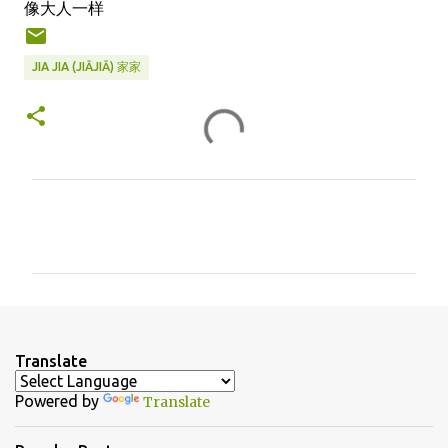
像大人一样
JIA JIA (JIĀJIĀ) 家家
C
o
m
m
e
n
Translate
t
Powered by
Translate
s