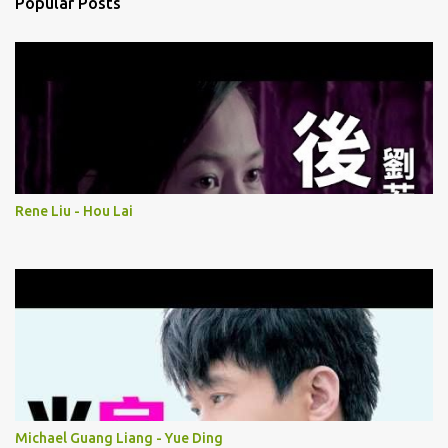
Popular Posts
Rene Liu - Hou Lai
Michael Guang Liang - Yue Ding