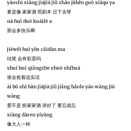
yàoshi xiàng jiājiā jiǔ zhào jùběn guò xiàqu ya
要是像 家家酒 照剧本 过下去呀
nà huì duō kuàilè a
那会多快乐啊
jiéwěi huì yǒu cǎidàn ma
结尾 会有彩蛋吗
shuí huì qiǎngzhe shuō shíhuà
谁会抢着说实话
ài bú shì bàn jiājiā jiǔ jiǎng hǎole yào wàng jiù
wàng
爱不是 扮家家酒 讲好了 要忘就忘
xiàng dàren yíyàng
像大人一样