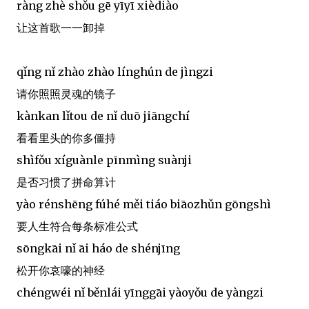
ràng zhè shǒu gē yīyī xièdiào
让这首歌一一卸掉
qǐng nǐ zhào zhào línghún de jìngzi
请你照照灵魂的镜子
kànkan lǐtou de nǐ duō jiāngchí
看看里头的你多僵持
shìfǒu xíguànle pīnmìng suànji
是否习惯了拼命算计
yào rénshēng fúhé měi tiáo biāozhǔn gōngshì
要人生符合每条标准公式
sōngkāi nǐ āi háo de shénjīng
松开你哀嚎的神经
chéngwéi nǐ běnlái yīnggāi yàoyǒu de yàngzi