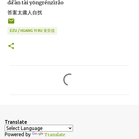
dá'àn tài yōngrénzìrǎo
答案太庸人自扰
EZU / HUANG YI RU 黄奕儒
C
o
m
m
e
n
Translate
t
Powered by
Translate
s