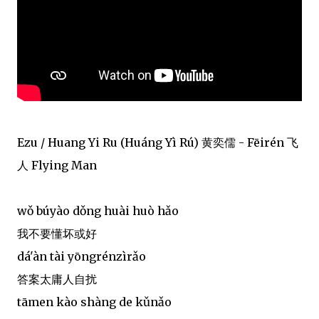
Ezu / Huang Yi Ru (Huáng Yì Rú) 黄奕儒 - Fēirén 飞
人 Flying Man
wǒ búyào dǒng huài huò hǎo
我不要懂坏或好
dá'àn tài yōngrénzìrǎo
答案太庸人自扰
tāmen kào shàng de kǔnǎo