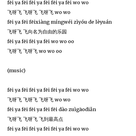
fēi ya fēi fēi ya fēi fēi ya fēi wo wo
飞呀飞 飞呀飞 飞呀飞 wo wo
fēi ya fēi fēixiàng míngwéi zìyóu de lèyuán
飞呀飞 飞向名为自由的乐园
fēi ya fēi fēi ya fēi wo wo oo
飞呀飞 飞呀飞 wo wo oo
(music)
fēi ya fēi fēi ya fēi fēi ya fēi wo wo
飞呀飞 飞呀飞 飞呀飞 wo wo
fēi ya fēi fēi ya fēi fēi dào zuìgāodiǎn
飞呀飞 飞呀飞 飞到最高点
fēi ya fēi fēi ya fēi fēi ya fēi wo wo