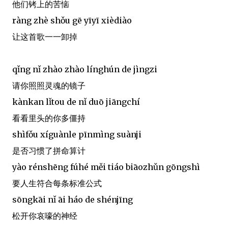
他们铐上的苦恼
ràng zhè shǒu gē yīyī xièdiào
让这首歌一一卸掉
qǐng nǐ zhào zhào línghún de jìngzi
请你照照灵魂的镜子
kànkan lǐtou de nǐ duō jiāngchí
看看里头的你多僵持
shìfǒu xíguànle pīnmìng suànji
是否习惯了拼命算计
yào rénshēng fúhé měi tiáo biāozhǔn gōngshì
要人生符合每条标准公式
sōngkāi nǐ āi háo de shénjīng
松开你哀嚎的神经