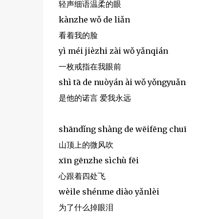
轻声细语温柔的眼
kànzhe wǒ de liǎn
看着我的脸
yì méi jièzhi zài wǒ yǎnqián
一枚戒指在我眼前
shì tā de nuòyán ài wǒ yǒngyuǎn
是他的诺言 爱我永远
shāndǐng shàng de wēifēng chuī
山顶上的微风吹
xīn gēnzhe sìchù fēi
心跟着四处飞
wèile shénme diào yǎnlèi
为了什么掉眼泪