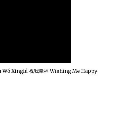
hù Wǒ Xìngfú 祝我幸福 Wishing Me Happy