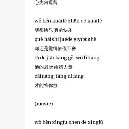
心为何逗留
wǒ hěn kuàilè zhēn de kuàilè
我很快乐 真的快乐
què háishi juéde yīyībùshě
却还是觉得依依不舍
tā de jiānbǎng gěi wǒ lìliang
他的肩膀 给我力量
cáinéng jiāng nǐ fàng
才能将你放
(music)
wǒ hěn xìngfú zhēn de xìngfú