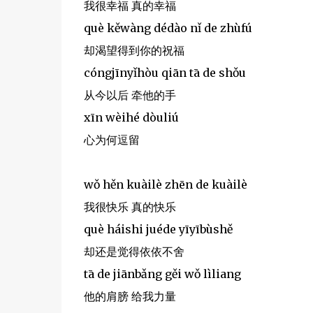
我很幸福 真的幸福
què kěwàng dédào nǐ de zhùfú
却渴望得到你的祝福
cóngjīnyǐhòu qiān tā de shǒu
从今以后 牵他的手
xīn wèihé dòuliú
心为何逗留
wǒ hěn kuàilè zhēn de kuàilè
我很快乐 真的快乐
què háishi juéde yīyībùshě
却还是觉得依依不舍
tā de jiānbǎng gěi wǒ lìliang
他的肩膀 给我力量