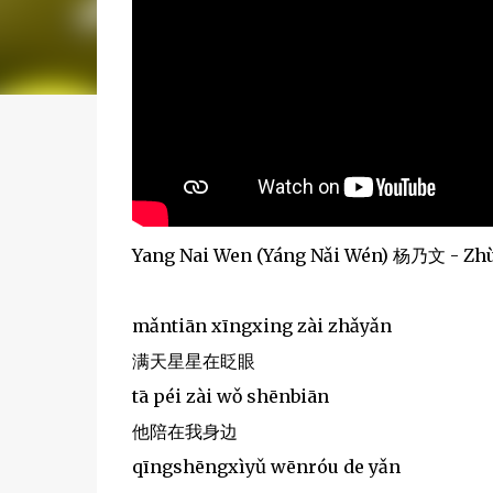
Yang Nai Wen (Yáng Nǎi Wén) 杨乃文 - Z
mǎntiān xīngxing zài zhǎyǎn
满天星星在眨眼
tā péi zài wǒ shēnbiān
他陪在我身边
qīngshēngxìyǔ wēnróu de yǎn