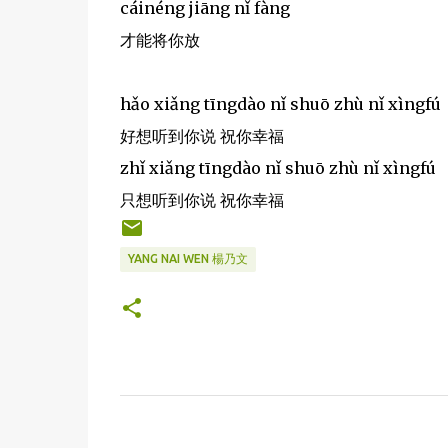
cáinéng jiāng nǐ fàng
才能将你放
hǎo xiǎng tīngdào nǐ shuō zhù nǐ xìngfú
好想听到你说 祝你幸福
zhǐ xiǎng tīngdào nǐ shuō zhù nǐ xìngfú
只想听到你说 祝你幸福
YANG NAI WEN 楊乃文
C