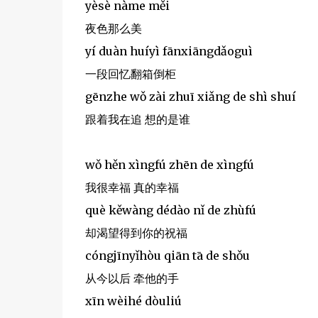
yèsè nàme měi
夜色那么美
yí duàn huíyì fānxiāngdǎoguì
一段回忆翻箱倒柜
gēnzhe wǒ zài zhuī xiǎng de shì shuí
跟着我在追 想的是谁
wǒ hěn xìngfú zhēn de xìngfú
我很幸福 真的幸福
què kěwàng dédào nǐ de zhùfú
却渴望得到你的祝福
cóngjīnyǐhòu qiān tā de shǒu
从今以后 牵他的手
xīn wèihé dòuliú