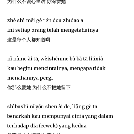
为什么不说心里话 你深爱她
zhè shì měi gè rén dōu zhīdao a
ini setiap orang telah mengetahuinya
这是每个人都知道啊
nǐ nàme ài tā, wèishénme bù bǎ tā liúxià
kau begitu mencintainya, mengapa tidak
menahannya pergi
你那么爱她 为什么不把她留下
shìbushì nǐ yǒu shēn ài de, liǎng gè tā
benarkah kau mempunyai cinta yang dalam
terhadap dia (cewek) yang kedua