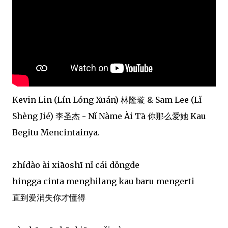
Kevin Lin (Lín Lóng Xuán) 林隆璇 & Sam Lee (Lǐ
Shèng Jié) 李圣杰 - Nǐ Nàme Ài Tā 你那么爱她 Kau
Begitu Mencintainya.
zhídào ài xiāoshī nǐ cái dǒngde
hingga cinta menghilang kau baru mengerti
直到爱消失你才懂得