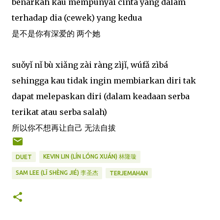
benarkah kau mempunyai cinta yang dalam
terhadap dia (cewek) yang kedua
是不是你有深爱的 两个她
suǒyǐ nǐ bù xiǎng zài ràng zìjǐ, wúfǎ zìbá
sehingga kau tidak ingin membiarkan diri tak
dapat melepaskan diri (dalam keadaan serba
terikat atau serba salah)
所以你不想再让自己 无法自拔
KEVIN LIN (LÍN LÓNG XUÁN) 林隆璇
DUET
SAM LEE (LǏ SHÈNG JIÉ) 李圣杰
TERJEMAHAN