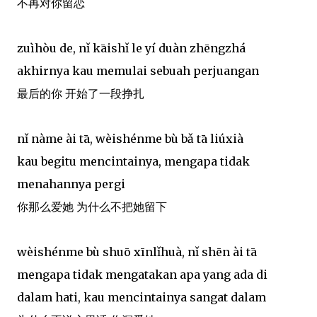
不再对你留恋
zuìhòu de, nǐ kāishǐ le yí duàn zhēngzhá
akhirnya kau memulai sebuah perjuangan
最后的你 开始了一段挣扎
nǐ nàme ài tā, wèishénme bù bǎ tā liúxià
kau begitu mencintainya, mengapa tidak
menahannya pergi
你那么爱她 为什么不把她留下
wèishénme bù shuō xīnlǐhuà, nǐ shēn ài tā
mengapa tidak mengatakan apa yang ada di
dalam hati, kau mencintainya sangat dalam