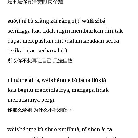
是不是你有深爱的 两个她
suǒyǐ nǐ bù xiǎng zài ràng zìjǐ, wúfǎ zìbá
sehingga kau tidak ingin membiarkan diri tak
dapat melepaskan diri (dalam keadaan serba
terikat atau serba salah)
所以你不想再让自己 无法自拔
nǐ nàme ài tā, wèishénme bù bǎ tā liúxià
kau begitu mencintainya, mengapa tidak
menahannya pergi
你那么爱她 为什么不把她留下
wèishénme bù shuō xīnlǐhuà, nǐ shēn ài tā