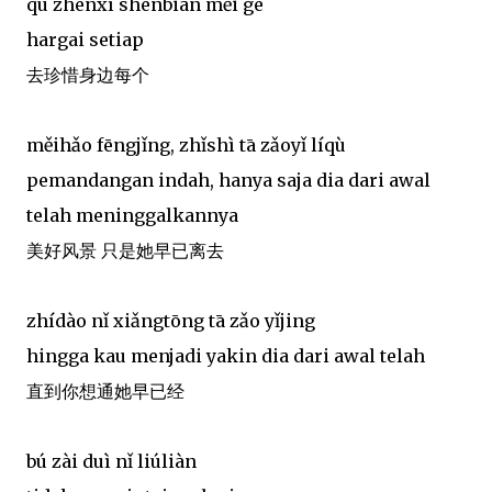
qù zhēnxī shēnbiān měi gè
hargai setiap
去珍惜身边每个
měihǎo fēngjǐng, zhǐshì tā zǎoyǐ líqù
pemandangan indah, hanya saja dia dari awal
telah meninggalkannya
美好风景 只是她早已离去
zhídào nǐ xiǎngtōng tā zǎo yǐjing
hingga kau menjadi yakin dia dari awal telah
直到你想通她早已经
bú zài duì nǐ liúliàn