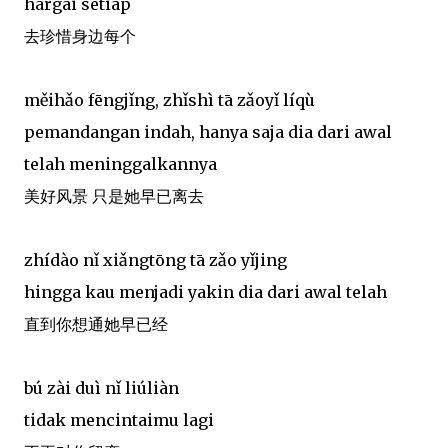
hargai setiap
去珍惜身边每个
měihǎo fēngjǐng, zhǐshì tā zǎoyǐ líqù
pemandangan indah, hanya saja dia dari awal
telah meninggalkannya
美好风景 只是她早已离去
zhídào nǐ xiǎngtōng tā zǎo yǐjing
hingga kau menjadi yakin dia dari awal telah
直到你想通她早已经
bú zài duì nǐ liúliàn
tidak mencintaimu lagi