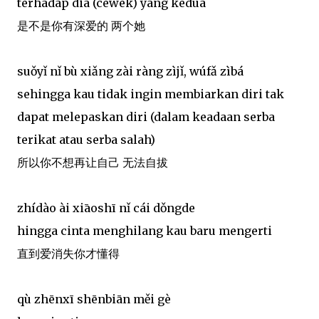
terhadap dia (cewek) yang kedua
是不是你有深爱的 两个她
suǒyǐ nǐ bù xiǎng zài ràng zìjǐ, wúfǎ zìbá
sehingga kau tidak ingin membiarkan diri tak
dapat melepaskan diri (dalam keadaan serba
terikat atau serba salah)
所以你不想再让自己 无法自拔
zhídào ài xiāoshī nǐ cái dǒngde
hingga cinta menghilang kau baru mengerti
直到爱消失你才懂得
qù zhēnxī shēnbiān měi gè