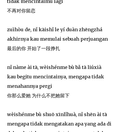
tidak mencintaimu lagi
不再对你留恋
zuìhòu de, nǐ kāishǐ le yí duàn zhēngzhá
akhirnya kau memulai sebuah perjuangan
最后的你 开始了一段挣扎
nǐ nàme ài tā, wèishénme bù bǎ tā liúxià
kau begitu mencintainya, mengapa tidak
menahannya pergi
你那么爱她 为什么不把她留下
wèishénme bù shuō xīnlǐhuà, nǐ shēn ài tā
mengapa tidak mengatakan apa yang ada di