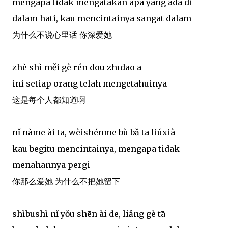
mengapa tidak mengatakan apa yang ada di
dalam hati, kau mencintainya sangat dalam
为什么不说心里话 你深爱她
zhè shì měi gè rén dōu zhīdao a
ini setiap orang telah mengetahuinya
这是每个人都知道啊
nǐ nàme ài tā, wèishénme bù bǎ tā liúxià
kau begitu mencintainya, mengapa tidak
menahannya pergi
你那么爱她 为什么不把她留下
shìbushì nǐ yǒu shēn ài de, liǎng gè tā