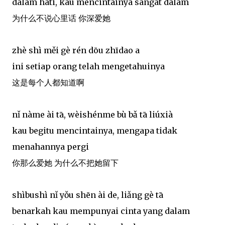
dalam hati, kau mencintainya sangat dalam
为什么不说心里话 你深爱她
zhè shì měi gè rén dōu zhīdao a
ini setiap orang telah mengetahuinya
这是每个人都知道啊
nǐ nàme ài tā, wèishénme bù bǎ tā liúxià
kau begitu mencintainya, mengapa tidak
menahannya pergi
你那么爱她 为什么不把她留下
shìbushì nǐ yǒu shēn ài de, liǎng gè tā
benarkah kau mempunyai cinta yang dalam