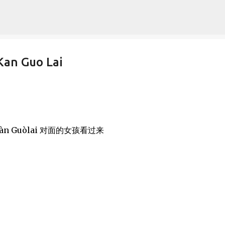
Skip to main content
Kan Guo Lai
ái Kàn Guòlai 对面的女孩看过来