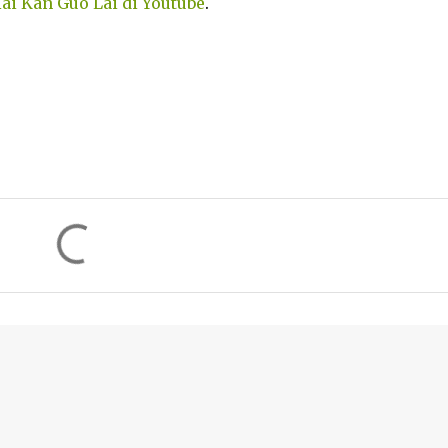
ai Kan Guo Lai di Youtube
.