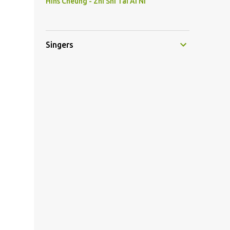
Hins Cheung - Zhi Shi Tai Ai Ni
Singers