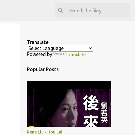
Translate
Powered by
Translate
Popular Posts
Rene Liu - Hou Lai