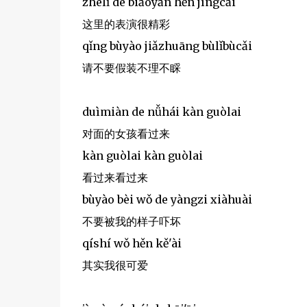
zhèlǐ de biǎoyǎn hěn jīngcǎi
这里的表演很精彩
qǐng bùyào jiǎzhuāng bùlǐbùcǎi
请不要假装不理不睬
duìmiàn de nǚhái kàn guòlai
对面的女孩看过来
kàn guòlai kàn guòlai
看过来看过来
bùyào bèi wǒ de yàngzi xiàhuài
不要被我的样子吓坏
qíshí wǒ hěn kě'ài
其实我很可爱