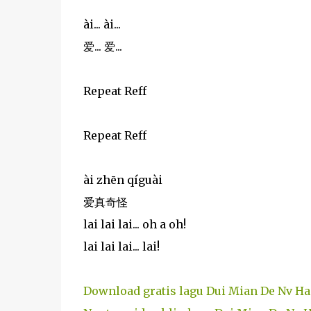
ài... ài...
爱... 爱...
Repeat Reff
Repeat Reff
ài zhēn qíguài
爱真奇怪
lai lai lai... oh a oh!
lai lai lai... lai!
Download gratis lagu Dui Mian De Nv Ha