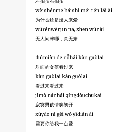
左拍拍右拍拍
wèishénme háishi méi rén lái ài
为什么还是没人来爱
wúrénwènjīn na, zhēn wúnài
无人问津哪，真无奈
duìmiàn de nǚhái kàn guòlai
对面的女孩看过来
kàn guòlai kàn guòlai
看过来看过来
jìmò nánhái qíngdòuchūkāi
寂寞男孩情窦初开
xūyào nǐ gěi wǒ yīdiǎn ài
需要你给我一点爱