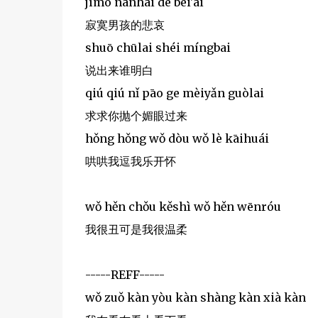
jìmò nánhái de bēi'āi
寂寞男孩的悲哀
shuō chūlai shéi míngbai
说出来谁明白
qiú qiú nǐ pāo ge mèiyǎn guòlai
求求你抛个媚眼过来
hǒng hǒng wǒ dòu wǒ lè kāihuái
哄哄我逗我乐开怀
wǒ hěn chǒu kěshì wǒ hěn wēnróu
我很丑可是我很温柔
-----REFF-----
wǒ zuǒ kàn yòu kàn shàng kàn xià kàn