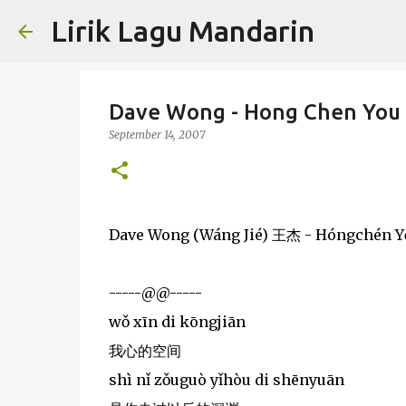
Lirik Lagu Mandarin
Dave Wong - Hong Chen You 
September 14, 2007
Dave Wong (Wáng Jié) 王杰 - Hóngchén
-----@@-----
wǒ xīn di kōngjiān
我心的空间
shì nǐ zǒuguò yǐhòu di shēnyuān