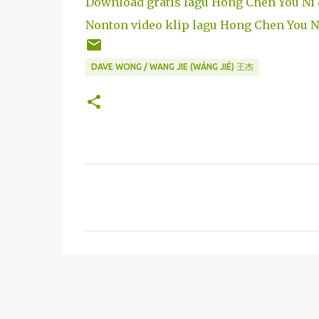
Download gratis lagu Hong Chen You Ni 
Nonton video klip lagu Hong Chen You Ni
DAVE WONG / WANG JIE (WÁNG JIÉ) 王杰
C
o
m
m
e
n
t