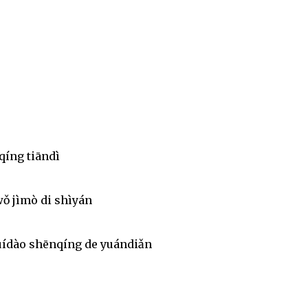
qíng tiāndì
wǒ jìmò di shìyán
huídào shēnqíng de yuándiǎn