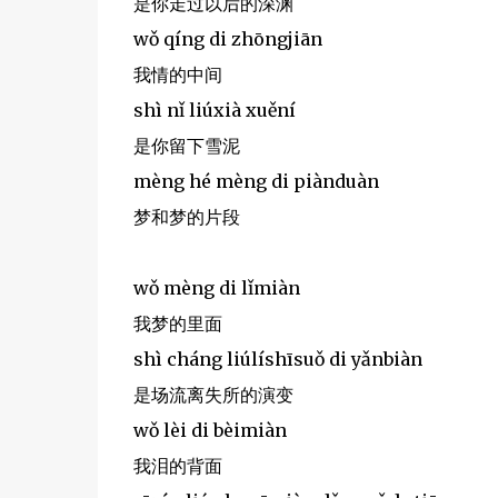
是你走过以后的深渊
wǒ qíng di zhōngjiān
我情的中间
shì nǐ liúxià xuění
是你留下雪泥
mèng hé mèng di piànduàn
梦和梦的片段
wǒ mèng di lǐmiàn
我梦的里面
shì cháng liúlíshīsuǒ di yǎnbiàn
是场流离失所的演变
wǒ lèi di bèimiàn
我泪的背面