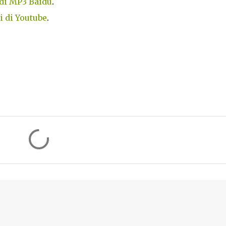
di MP3 Baidu
.
 di Youtube
.