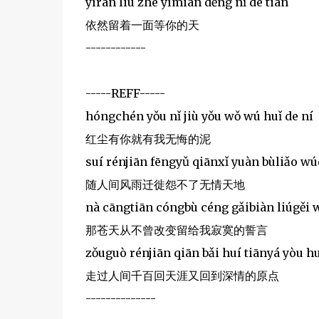
yīrán liú zhe yīmiàn děng nǐ de tiān
依然留着一面等你的天
------------
-----REFF-----
hóngchén yǒu nǐ jiù yǒu wǒ wú huǐ de ní
红尘有你就有我无悔的泥
suí rénjiān fēngyǔ qiānxǐ yuàn bùliǎo wú
随人间风雨迁徙怨不了无情天地
nà cāngtiān cóngbù céng gǎibiàn liúgěi 
那苍天从不曾改变留给我寂寞的誓言
zǒuguò rénjiān qiān bǎi huí tiānyá yòu 
走过人间千百回天涯又回到深情的原点
--------------