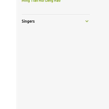
Ming Tian Hui Geng Hao
Singers