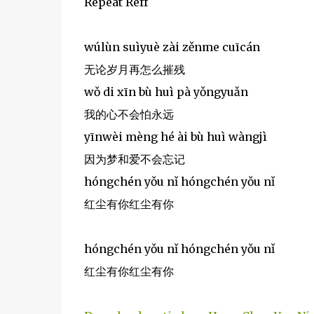
Repeat Reff
wúlùn suìyuè zài zěnme cuīcán
无论岁月再怎么摧残
wǒ di xīn bù huì pà yǒngyuǎn
我的心不会怕永远
yīnwèi mèng hé ài bù huì wàngjì
因为梦和爱不会忘记
hóngchén yǒu nǐ hóngchén yǒu nǐ
红尘有你红尘有你
hóngchén yǒu nǐ hóngchén yǒu nǐ
红尘有你红尘有你