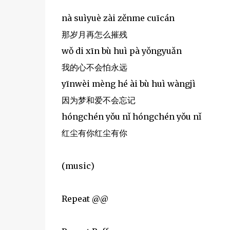
nà suìyuè zài zěnme cuīcán
那岁月再怎么摧残
wǒ di xīn bù huì pà yǒngyuǎn
我的心不会怕永远
yīnwèi mèng hé ài bù huì wàngjì
因为梦和爱不会忘记
hóngchén yǒu nǐ hóngchén yǒu nǐ
红尘有你红尘有你
(music)
Repeat @@