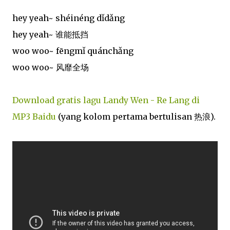
hey yeah~ shéinéng dǐdǎng
hey yeah~ 谁能抵挡
woo woo~ fēngmǐ quánchǎng
woo woo~ 风靡全场
Download gratis lagu Landy Wen - Re Lang di
MP3 Baidu
(yang kolom pertama bertulisan 热浪).