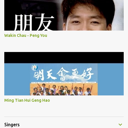
Wakin Chau - Peng You
Ming Tian Hui Geng Hao
Singers