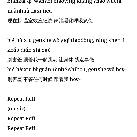
xiànzài qǐ, wēnshì xiàoyìng kuáng shāo wǔchí
nuǎnhuà hūxī jícù
现在起 温室效应狂烧 舞池暖化呼吸急促
bié hàixiū gēnzhe wǒ yīqǐ tiàodòng, ràng shēntǐ
zhǎo diǎn shì zuò
别害羞 跟着我一起跳动 让身体 找点事做
bié hàixiū bùguǎn rènhé shíhou, gēnzhe wǒ hey~
别害羞 不管任何时候 跟着我 hey~
Repeat Reff
(music)
Repeat Reff
Repeat Reff