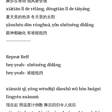
舞步在窜动 我风靡全场
xiàtiān lǐ de rèlàng, dōngtiān lǐ de tàiyáng
夏天里的热浪 冬天里的太阳
yǎnshén dōu rónghuà, yǒu shéinéng dǐdǎng
眼神都融化 有谁能抵挡
--------------
Repeat Reff
hey yeah~ shéinéng dǐdǎng
hey yeah~ 谁能抵挡
xiànzài qǐ, yòng wēndùjì dàoshǔ wǔ hòu huíguī
lìngrén xuànmù
现在起 用温度计倒数 舞后回归令人炫目