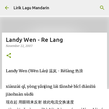
Skip to main content
Lirik Lagu Mandarin
Landy Wen - Re Lang
November 22, 2007
Landy Wen (Wēn Lán) 温岚 - Rèlàng 热浪
xiànzài qǐ, yòng yǎnjing lái fǎnshè bǐcǐ diànliú
jiāohuàn sùdù
现在起 用眼睛来反射 彼此电流交换速度