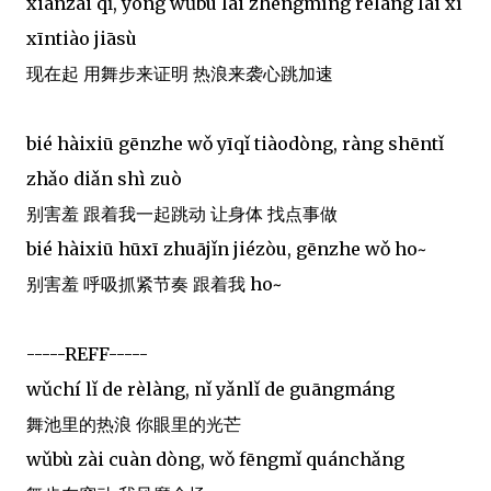
xiànzài qǐ, yòng wǔbù lái zhèngmíng rèlàng lái xí
xīntiào jiāsù
现在起 用舞步来证明 热浪来袭心跳加速
bié hàixiū gēnzhe wǒ yīqǐ tiàodòng, ràng shēntǐ
zhǎo diǎn shì zuò
别害羞 跟着我一起跳动 让身体 找点事做
bié hàixiū hūxī zhuājǐn jiézòu, gēnzhe wǒ ho~
别害羞 呼吸抓紧节奏 跟着我 ho~
-----REFF-----
wǔchí lǐ de rèlàng, nǐ yǎnlǐ de guāngmáng
舞池里的热浪 你眼里的光芒
wǔbù zài cuàn dòng, wǒ fēngmǐ quánchǎng