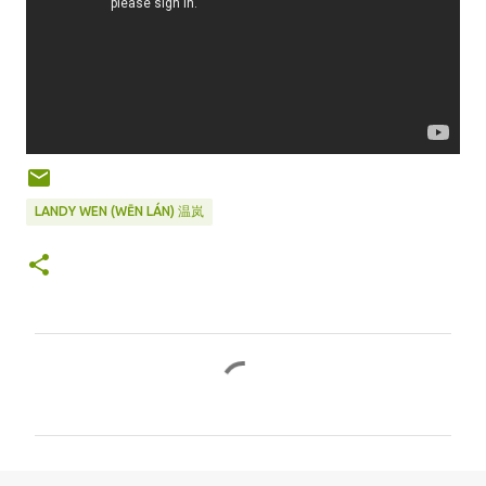
LANDY WEN (WĒN LÁN) 温岚
C
o
m
m