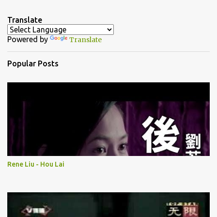
e
n
Translate
t
Powered by
Translate
s
Popular Posts
Rene Liu - Hou Lai