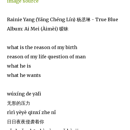
image source
Rainie Yang (Yáng Chéng Lín) 杨丞琳 - True Blue
Album: Ai Mei (Àimèi) 暧昧
what is the reason of my birth
reason of my life question of man
what he is
what he wants
wúxíng de yālì
无形的压力
rìrì yèyè qīnxí zhe nǐ
日日夜夜侵袭着你