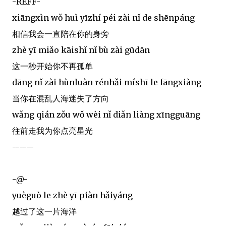
-REFF-
xiāngxìn wǒ huì yīzhí péi zài nǐ de shēnpáng
相信我会一直陪在你的身旁
zhè yī miǎo kāishǐ nǐ bù zài gūdān
这一秒开始你不再孤单
dāng nǐ zài hùnluàn rénhǎi míshī le fāngxiàng
当你在混乱人海迷失了方向
wǎng qián zǒu wǒ wèi nǐ diǎn liàng xīngguāng
往前走我为你点亮星光
------
-@-
yuèguò le zhè yī piàn hǎiyáng
越过了这一片海洋