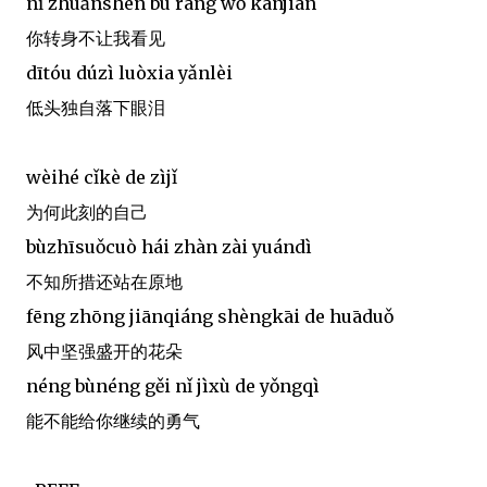
nǐ zhuǎnshēn bù ràng wǒ kànjian
你转身不让我看见
dītóu dúzì luòxia yǎnlèi
低头独自落下眼泪
wèihé cǐkè de zìjǐ
为何此刻的自己
bùzhīsuǒcuò hái zhàn zài yuándì
不知所措还站在原地
fēng zhōng jiānqiáng shèngkāi de huāduǒ
风中坚强盛开的花朵
néng bùnéng gěi nǐ jìxù de yǒngqì
能不能给你继续的勇气