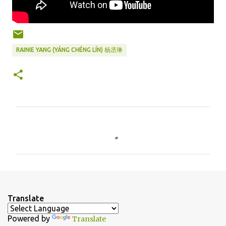
RAINIE YANG (YÁNG CHÉNG LÍN) 杨丞琳
C
o
m
m
e
n
Translate
t
Powered by
Translate
s