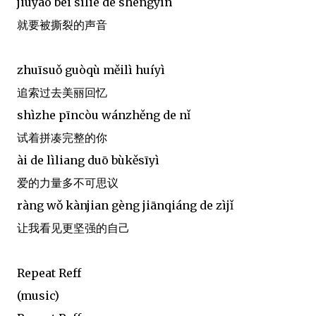
jiùyào bèi sīliè de shēngyīn
就要被撕裂的声音
zhuīsuǒ guòqù měilì huíyì
追索过去美丽回忆
shìzhe pīncòu wánzhěng de nǐ
试着拼凑完整的你
ài de lìliang duō bùkěsīyì
爱的力量多不可思议
ràng wǒ kànjian gèng jiānqiáng de zìjǐ
让我看见更坚强的自己
Repeat Reff
(music)