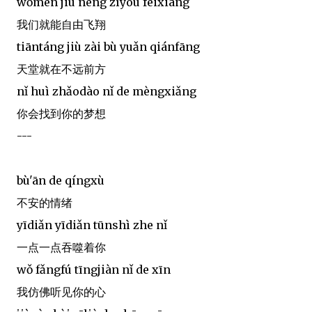
wǒmen jiù néng zìyóu fēixiáng
我们就能自由飞翔
tiāntáng jiù zài bù yuǎn qiánfāng
天堂就在不远前方
nǐ huì zhǎodào nǐ de mèngxiǎng
你会找到你的梦想
---
bù'ān de qíngxù
不安的情绪
yīdiǎn yīdiǎn tūnshì zhe nǐ
一点一点吞噬着你
wǒ fǎngfú tīngjiàn nǐ de xīn
我仿佛听见你的心