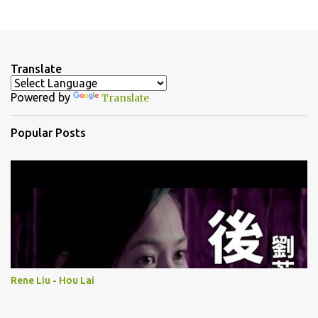
P
o
s
t
a
Translate
C
o
Powered by
Translate
m
m
e
Popular Posts
n
t
Rene Liu - Hou Lai