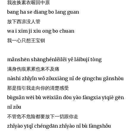
我改换素衣喔回中原
bang ha se diang bo lang guan
放下西凉没人管
wa i xim ji xiu ong bo chuan
我一心只想王宝钏
mǎnshēn shānghénlěilěi yě láibují tòng
满身伤痕累累也来不及痛
nàshi zhǐyǐn wǒ zǒuxiàng nǐ de qīngchu gǎnshòu
那是指引我走向你的清楚感受
bùguǎn wēi bù wēixiǎn dōu yào fàngxia yīqiè gēn
nǐ zǒu
不管危不危险都要放下一切跟你走
zhǐyào yīqǐ chéngdān zhǐyào nǐ bù fàngshǒu