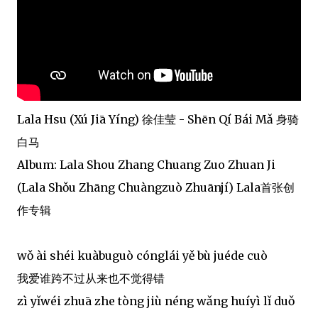
Lala Hsu (Xú Jiā Yíng) 徐佳莹 - Shēn Qí Bái Mǎ 身骑
白马
Album: Lala Shou Zhang Chuang Zuo Zhuan Ji
(Lala Shǒu Zhāng Chuàngzuò Zhuānjí) Lala首张创
作专辑
wǒ ài shéi kuàbuguò cónglái yě bù juéde cuò
我爱谁跨不过从来也不觉得错
zì yǐwéi zhuā zhe tòng jiù néng wǎng huíyì lǐ duǒ