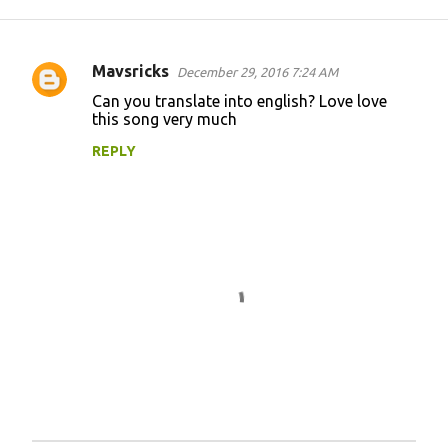
Mavsricks
December 29, 2016 7:24 AM
C
Can you translate into english? Love love
o
this song very much
m
REPLY
m
e
n
t
s