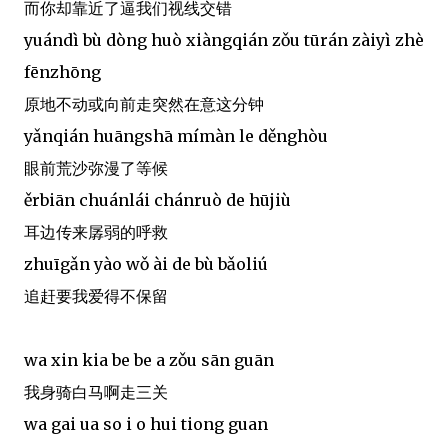
而你却靠近了逼我们视线交错
yuándì bù dòng huò xiàngqián zǒu tūrán zàiyì zhè
fēnzhōng
原地不动或向前走突然在意这分钟
yǎnqián huāngshā mímàn le děnghòu
眼前荒沙弥漫了等候
ěrbiān chuánlái chánruò de hūjiù
耳边传来孱弱的呼救
zhuīgǎn yào wǒ ài de bù bǎoliú
追赶要我爱得不保留
wa xin kia be be a zǒu sān guān
我身骑白马啊走三关
wa gai ua so i o hui tiong guan