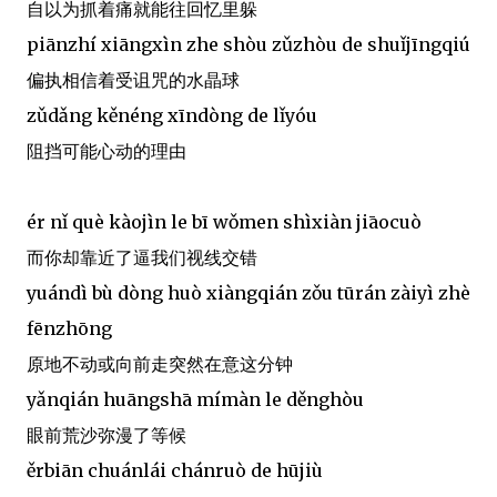
自以为抓着痛就能往回忆里躲
piānzhí xiāngxìn zhe shòu zǔzhòu de shuǐjīngqiú
偏执相信着受诅咒的水晶球
zǔdǎng kěnéng xīndòng de lǐyóu
阻挡可能心动的理由
ér nǐ què kàojìn le bī wǒmen shìxiàn jiāocuò
而你却靠近了逼我们视线交错
yuándì bù dòng huò xiàngqián zǒu tūrán zàiyì zhè
fēnzhōng
原地不动或向前走突然在意这分钟
yǎnqián huāngshā mímàn le děnghòu
眼前荒沙弥漫了等候
ěrbiān chuánlái chánruò de hūjiù