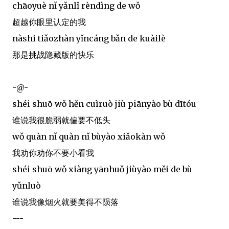
chāoyuè nǐ yǎnlǐ rèndìng de wǒ
超越你眼里认定的我
nàshi tiǎozhàn yǐncáng bǎn de kuàilè
那是挑战隐藏版的快乐
-@-
shéi shuō wǒ hěn cuìruò jiù piānyào bù dītóu
谁说我很脆弱就偏要不低头
wǒ quàn nǐ quàn nǐ bùyào xiǎokàn wǒ
我劝你劝你不要小看我
shéi shuō wǒ xiàng yānhuǒ jiùyào měi de bù
yǔnluò
谁说我像烟火就要美得不陨落
---