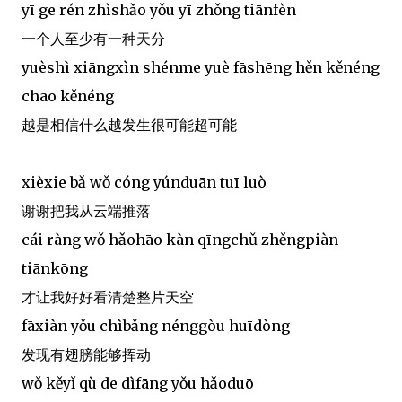
yī ge rén zhìshǎo yǒu yī zhǒng tiānfèn
一个人至少有一种天分
yuèshì xiāngxìn shénme yuè fāshēng hěn kěnéng
chāo kěnéng
越是相信什么越发生很可能超可能
xièxie bǎ wǒ cóng yúnduān tuī luò
谢谢把我从云端推落
cái ràng wǒ hǎohāo kàn qīngchǔ zhěngpiàn
tiānkōng
才让我好好看清楚整片天空
fāxiàn yǒu chìbǎng nénggòu huīdòng
发现有翅膀能够挥动
wǒ kěyǐ qù de dìfāng yǒu hǎoduō