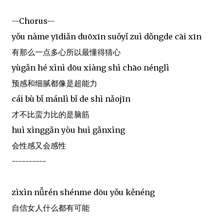
--Chorus--
yǒu nàme yīdiǎn duōxīn suǒyǐ zuì dǒngde cāi xīn
有那么一点多心所以最懂得猜心
yùgǎn hé xìnì dōu xiàng shì chāo nénglì
预感和细腻都像是超能力
cái bù bǐ mánlì bǐ de shì nǎojīn
才不比蛮力比的是脑筋
huì xìnggǎn yòu huì gǎnxìng
会性感又会感性
----------
zìxìn nǚrén shénme dōu yǒu kěnéng
自信女人什么都有可能