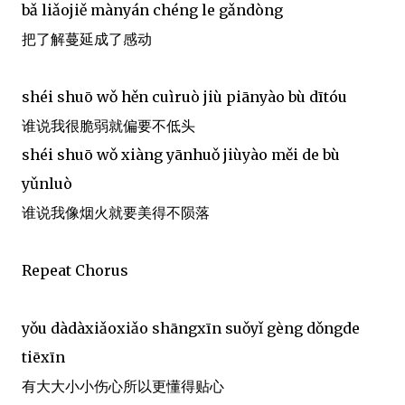
bǎ liǎojiě mànyán chéng le gǎndòng
把了解蔓延成了感动
shéi shuō wǒ hěn cuìruò jiù piānyào bù dītóu
谁说我很脆弱就偏要不低头
shéi shuō wǒ xiàng yānhuǒ jiùyào měi de bù
yǔnluò
谁说我像烟火就要美得不陨落
Repeat Chorus
yǒu dàdàxiǎoxiǎo shāngxīn suǒyǐ gèng dǒngde
tiēxīn
有大大小小伤心所以更懂得贴心