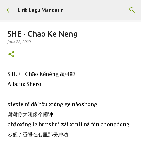
Skip to main content
Lirik Lagu Mandarin
SHE - Chao Ke Neng
June 28, 2010
S.H.E - Chāo Kěnéng 超可能
Album: Shero
xièxie nǐ dà hǒu xiàng ge nàozhōng
谢谢你大吼像个闹钟
chǎoxǐng le hūnshuì zài xīnli nà fèn chōngdòng
吵醒了昏睡在心里那份冲动