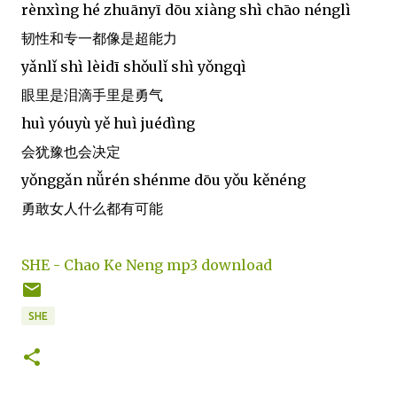
rènxìng hé zhuānyī dōu xiàng shì chāo nénglì
韧性和专一都像是超能力
yǎnlǐ shì lèidī shǒulǐ shì yǒngqì
眼里是泪滴手里是勇气
huì yóuyù yě huì juédìng
会犹豫也会决定
yǒnggǎn nǚrén shénme dōu yǒu kěnéng
勇敢女人什么都有可能
SHE - Chao Ke Neng mp3 download
SHE