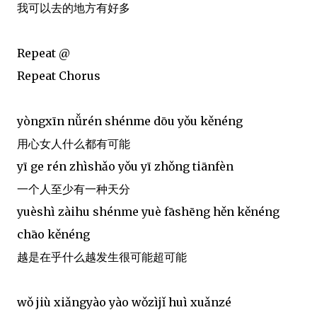
我可以去的地方有好多
Repeat @
Repeat Chorus
yòngxīn nǚrén shénme dōu yǒu kěnéng
用心女人什么都有可能
yī ge rén zhìshǎo yǒu yī zhǒng tiānfèn
一个人至少有一种天分
yuèshì zàihu shénme yuè fāshēng hěn kěnéng
chāo kěnéng
越是在乎什么越发生很可能超可能
wǒ jiù xiǎngyào yào wǒzìjǐ huì xuǎnzé