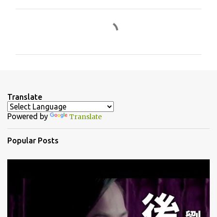
C
o
m
m
e
n
Translate
t
Powered by
Translate
s
Popular Posts