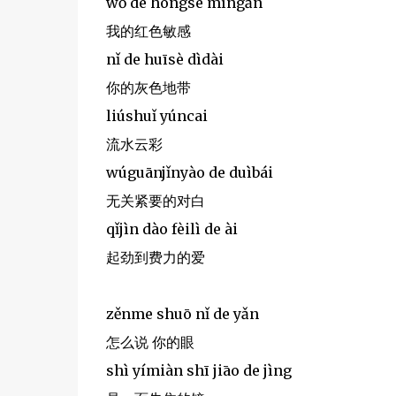
wǒ de hóngsè míngǎn
我的红色敏感
nǐ de huīsè dìdài
你的灰色地带
liúshuǐ yúncai
流水云彩
wúguānjǐnyào de duìbái
无关紧要的对白
qǐjìn dào fèilì de ài
起劲到费力的爱
zěnme shuō nǐ de yǎn
怎么说 你的眼
shì yímiàn shī jiāo de jìng