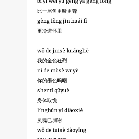
bǐ yī wěi yú gèng yǎ gèng lóng
比一尾鱼更哑更聋
gèng lěng jìn huái lǐ
更冷进怀里
wǒ de jīnsè kuángliè
我的金色狂烈
nǐ de mòsè wūyè
你的墨色呜咽
shēntǐ qǔyuè
身体取悦
línghún yǐ diāoxiè
灵魂已凋谢
wǒ de tuìsè dàoyǐng