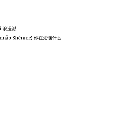
ài 浪漫派
ài Fánnǎo Shénme) 你在烦恼什么