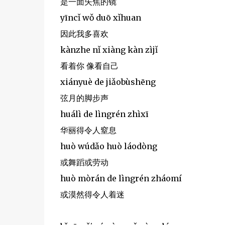
是一面失焦的镜
yīncǐ wǒ duō xǐhuan
因此我多喜欢
kànzhe nǐ xiàng kàn zìjǐ
看着你 像看自己
xiányuè de jiǎobùshēng
弦月的脚步声
huálì de lìngrén zhìxī
华丽得令人窒息
huò wúdǎo huò láodòng
或舞蹈或劳动
huò mòrán de lìngrén zháomí
或漠然得令人着迷