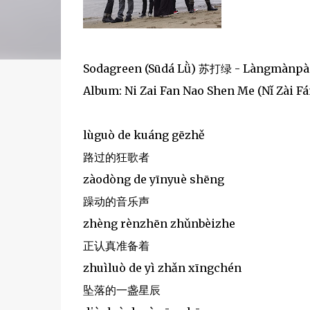
Sodagreen (Sūdá Lǜ) 苏打绿 - Làngmànp
Album: Ni Zai Fan Nao Shen Me (Nǐ Z
lùguò de kuáng gēzhě
路过的狂歌者
zàodòng de yīnyuè shēng
躁动的音乐声
zhèng rènzhēn zhǔnbèizhe
正认真准备着
zhuìluò de yì zhǎn xīngchén
坠落的一盏星辰