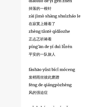
diàoluò de yì gēn zhēn
掉落的一根针
zài jìmò shàng shuìzháo le
在寂寞上睡着了
zhèng tǎntè qídǎozhe
正忐忑祈祷着
píng'ān de yí duì lǚrén
平安的一队旅人
fàshāo yǔsī bícǐ móceng
发梢雨丝彼此磨蹭
fēng de qiángpòzhèng
风的强迫症