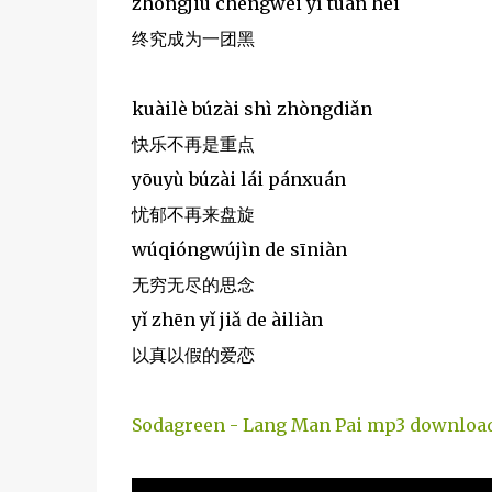
zhōngjiū chéngwéi yī tuán hēi
终究成为一团黑
kuàilè búzài shì zhòngdiǎn
快乐不再是重点
yōuyù búzài lái pánxuán
忧郁不再来盘旋
wúqióngwújìn de sīniàn
无穷无尽的思念
yǐ zhēn yǐ jiǎ de àiliàn
以真以假的爱恋
Sodagreen - Lang Man Pai mp3 downloa