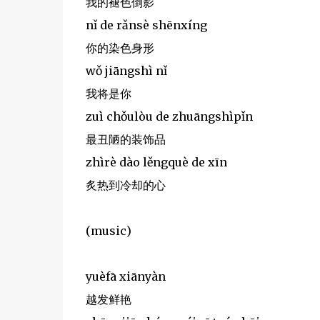
我的褪色倒影
nǐ de rǎnsè shēnxíng
你的染色身形
wǒ jiāngshì nǐ
我将是你
zuì chǒulòu de zhuāngshìpǐn
最丑陋的装饰品
zhìrè dào lěngquè de xīn
炙热到冷却的心
(music)
yuèfā xiānyàn
越发鲜艳