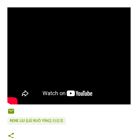
RENE LIU (LIÚ RUÒ YĪNG) 刘若英