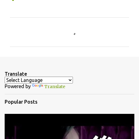
C
o
m
m
e
n
Translate
t
Powered by
Translate
s
Popular Posts