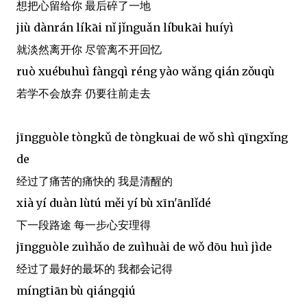
想把心留给你 最后碎了一地
jiù dànrán líkāi nǐ jǐnguǎn líbukāi huíyì
就淡然离开你 尽管离不开回忆
ruò xuébuhuì fàngqì réng yào wǎng qián zǒuqù
若学不会放弃 仍要往前走去
jīngguòle tòngkǔ de tòngkuai de wǒ shì qīngxǐng
de
经过了痛苦的痛快的 我是清醒的
xià yí duàn lùtú měi yí bù xīn'ānlǐdé
下一段路途 每一步心安理得
jīngguòle zuìhǎo de zuìhuài de wǒ dōu huì jìde
经过了最好的最坏的 我都会记得
míngtiān bù qiángqiú