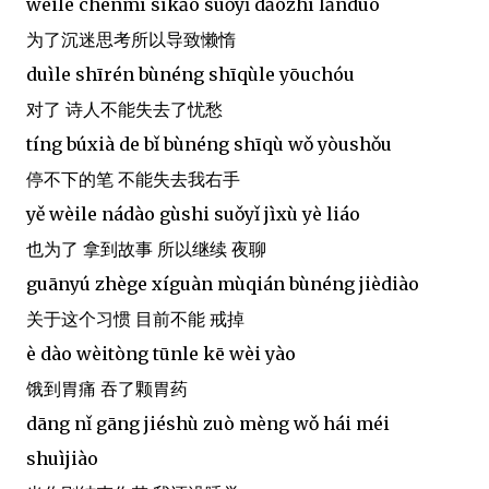
wèile chénmí sīkǎo suǒyǐ dǎozhì lǎnduò
为了沉迷思考所以导致懒惰
duìle shīrén bùnéng shīqùle yōuchóu
对了 诗人不能失去了忧愁
tíng búxià de bǐ bùnéng shīqù wǒ yòushǒu
停不下的笔 不能失去我右手
yě wèile nádào gùshi suǒyǐ jìxù yè liáo
也为了 拿到故事 所以继续 夜聊
guānyú zhège xíguàn mùqián bùnéng jièdiào
关于这个习惯 目前不能 戒掉
è dào wèitòng tūnle kē wèi yào
饿到胃痛 吞了颗胃药
dāng nǐ gāng jiéshù zuò mèng wǒ hái méi
shuìjiào