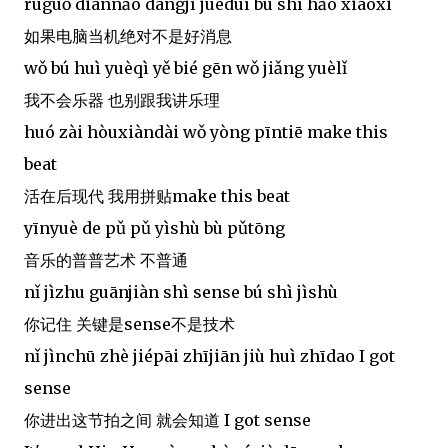
rúguǒ diànnǎo dàngjī juéduì bú shì hǎo xiāoxi
如果电脑当机绝对不是好消息
wǒ bú huì yuèqì yě bié gēn wǒ jiǎng yuèlǐ
我不会乐器 也别跟我讲乐理
huó zài hòuxiàndài wǒ yòng pīntiē make this
beat
活在后现代 我用拼贴make this beat
yīnyuè de pǔ pǔ yìshù bù pǔtōng
音乐的普普艺术 不普通
nǐ jìzhu guānjiàn shì sense bú shì jìshù
你记住 关键是sense不是技术
nǐ jìnchū zhè jiépāi zhījiān jiù huì zhīdao I got
sense
你进出这节拍之间 就会知道 I got sense