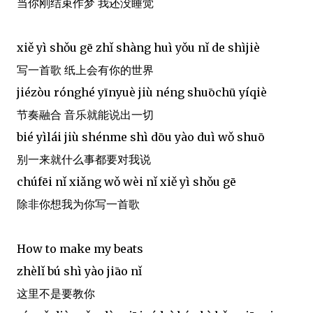
当你刚结束作梦 我还没睡觉
xiě yì shǒu gē zhǐ shàng huì yǒu nǐ de shìjiè
写一首歌 纸上会有你的世界
jiézòu rónghé yīnyuè jiù néng shuōchū yíqiè
节奏融合 音乐就能说出一切
bié yìlái jiù shénme shì dōu yào duì wǒ shuō
别一来就什么事都要对我说
chúfēi nǐ xiǎng wǒ wèi nǐ xiě yì shǒu gē
除非你想我为你写一首歌
How to make my beats
zhèlǐ bú shì yào jiāo nǐ
这里不是要教你