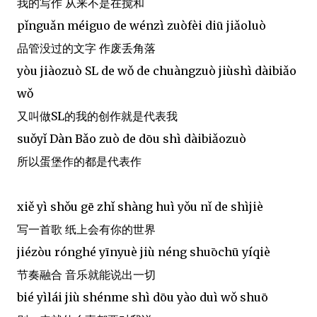
我的写作 从来不是在搅和
pǐnguǎn méiguo de wénzì zuòfèi diū jiǎoluò
品管没过的文字 作废丢角落
yòu jiàozuò SL de wǒ de chuàngzuò jiùshì dàibiǎo
wǒ
又叫做SL的我的创作就是代表我
suǒyǐ Dàn Bǎo zuò de dōu shì dàibiǎozuò
所以蛋堡作的都是代表作
xiě yì shǒu gē zhǐ shàng huì yǒu nǐ de shìjiè
写一首歌 纸上会有你的世界
jiézòu rónghé yīnyuè jiù néng shuōchū yíqiè
节奏融合 音乐就能说出一切
bié yìlái jiù shénme shì dōu yào duì wǒ shuō