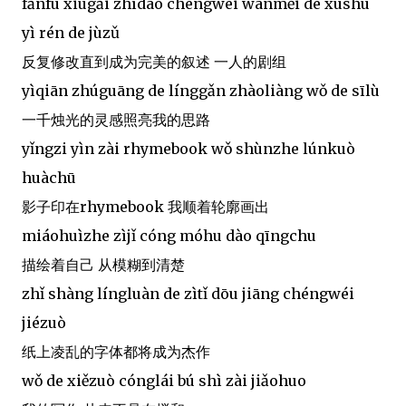
fǎnfù xiūgǎi zhídào chéngwéi wánměi de xùshù
yì rén de jùzǔ
反复修改直到成为完美的叙述 一人的剧组
yìqiān zhúguāng de línggǎn zhàoliàng wǒ de sīlù
一千烛光的灵感照亮我的思路
yǐngzi yìn zài rhymebook wǒ shùnzhe lúnkuò
huàchū
影子印在rhymebook 我顺着轮廓画出
miáohuìzhe zìjǐ cóng móhu dào qīngchu
描绘着自己 从模糊到清楚
zhǐ shàng língluàn de zìtǐ dōu jiāng chéngwéi
jiézuò
纸上凌乱的字体都将成为杰作
wǒ de xiězuò cónglái bú shì zài jiǎohuo