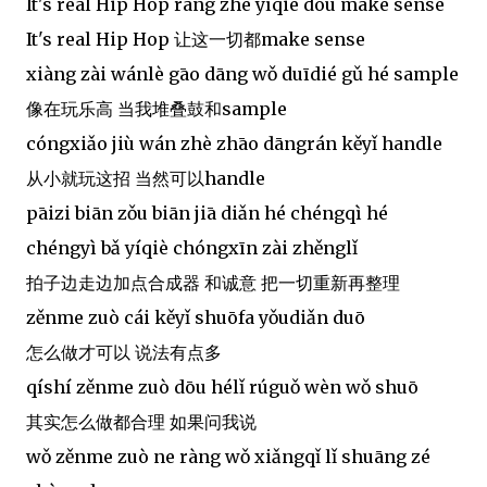
It's real Hip Hop ràng zhè yíqiè dōu make sense
It's real Hip Hop 让这一切都make sense
xiàng zài wánlè gāo dāng wǒ duīdié gǔ hé sample
像在玩乐高 当我堆叠鼓和sample
cóngxiǎo jiù wán zhè zhāo dāngrán kěyǐ handle
从小就玩这招 当然可以handle
pāizi biān zǒu biān jiā diǎn hé chéngqì hé
chéngyì bǎ yíqiè chóngxīn zài zhěnglǐ
拍子边走边加点合成器 和诚意 把一切重新再整理
zěnme zuò cái kěyǐ shuōfa yǒudiǎn duō
怎么做才可以 说法有点多
qíshí zěnme zuò dōu hélǐ rúguǒ wèn wǒ shuō
其实怎么做都合理 如果问我说
wǒ zěnme zuò ne ràng wǒ xiǎngqǐ lǐ shuāng zé