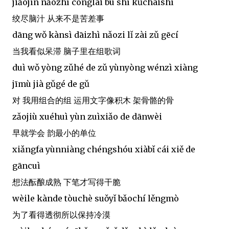
jiǎojìn nǎozhī cónglái bú shì kǔchāishì
绞尽脑汁 从来不是苦差事
dāng wǒ kànsì dāizhì nǎozi lǐ zài zǔ gēcí
当我看似呆滞 脑子里在组歌词
duì wǒ yòng zǔhé de zǔ yùnyòng wénzì xiàng
jīmù jià gǔgé de gǔ
对 我用组合的组 运用文字像积木 架骨骼的骨
zǎojiù xuéhuì yùn zuìxiǎo de dānwèi
早就学会 韵最小的单位
xiǎngfa yùnniàng chéngshóu xiàbǐ cái xiě de
gāncuì
想法酝酿成熟 下笔才写得干脆
wèile kànde tòuchè suǒyǐ bǎochí lěngmò
为了看得透彻所以保持冷漠