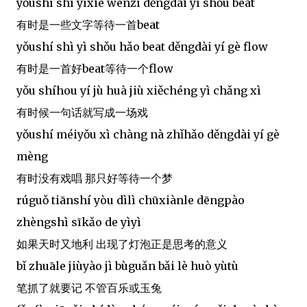
yǒushí shì yìxiē wénzì děngdài yì shǒu beat
有时是一些文字等待一首beat
yǒushí shì yì shǒu hǎo beat děngdài yí gè flow
有时是一首好beat等待一个flow
yǒu shíhou yí jù huà jiù xiěchéng yì chǎng xì
有时候一句话就写成一场戏
yǒushí méiyǒu xì chàng nà zhǐhǎo děngdài yí gè
mèng
有时没有戏唱 那只好等待一个梦
rúguǒ tiānshí yòu dìlì chūxiànle dēngpào
zhèngshì sīkǎo de yìyì
如果天时又地利 出现了灯泡正是思考的意义
bǐ zhuāle jiùyào jì bùguǎn bǎi lè huò yùtù
笔抓了就要记 不管百乐或玉兔