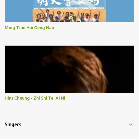
Ming Tian Hui Geng Hao
Hins Cheung - Zhi Shi Tai Ai Ni
Singers