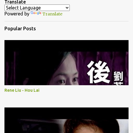
Translate
t
Powered by
Translate
s
Popular Posts
Rene Liu - Hou Lai