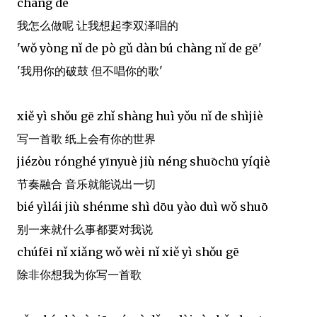
chàng de
我怎么做呢 让我想起李双泽唱的
'wǒ yòng nǐ de pò gǔ dàn bú chàng nǐ de gē'
'我用你的破鼓 但不唱你的歌'
xiě yì shǒu gē zhǐ shàng huì yǒu nǐ de shìjiè
写一首歌 纸上会有你的世界
jiézòu rónghé yīnyuè jiù néng shuōchū yíqiè
节奏融合 音乐就能说出一切
bié yìlái jiù shénme shì dōu yào duì wǒ shuō
别一来就什么事都要对我说
chúfēi nǐ xiǎng wǒ wèi nǐ xiě yì shǒu gē
除非你想我为你写一首歌