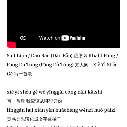
Soft Lipa / Dan Bao (Dàn Bǎo) 蛋堡 & Khalil Fong /
Fang Da Tong (Fāng Dà Tóng) 方大同 - Xiě Yì Shǒu
Gē 写一首歌
xiě yì shǒu gē wǒ yīnggāi cóng nǎli kāishǐ
写一首歌 我应该从哪里开始
línggǎn huì xiān yǎn huàchéng wénzì huò pāizi
灵感会先演化成文字或拍子