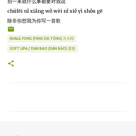
别一来就什么事都要对我说
chúfēi nǐ xiǎng wǒ wèi nǐ xiě yì shǒu gē
除非你想我为你写一首歌
KHALIL FONG (FĀNG DÀ TÓNG) 方大同
SOFT LIPA / DAN BAO (DÀN BǍO) 蛋堡
C
o
m
m
e
n