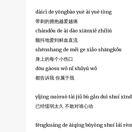
dàicì de yōngbào yuè ài yuè tòng
带刺的拥抱越爱越痛
chàndǒu de ài dào xiānxiě zhíliú
颤抖地爱到鲜血直流
shēnshang de měi ge xiǎo shāngkǒu
身上的每个小伤口
dōu gàosu wǒ nǐ shǔyú wǒ
都告诉我 你属于我
yǐjing nuòruò tài jiǔ bù gǎn duì shuí xīn
已经懦弱太久 不敢对谁心动
fēngkuáng de àiqíng búyòng shuí lái rè