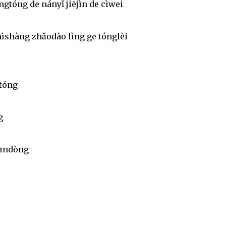
gtóng de nányǐ jiējìn de cìwei
ìshàng zhǎodào lìng ge tónglèi
ntóng
g
 xīndòng