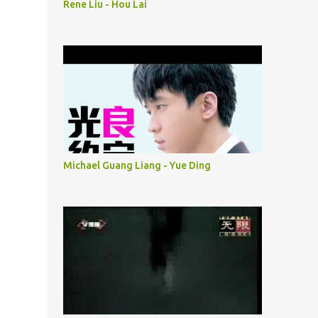
Rene Liu - Hou Lai
Michael Guang Liang - Yue Ding