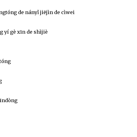
gtóng de nányǐ jiējìn de cìwei
 yí gè xīn de shìjiè
ntóng
g
 xīndòng