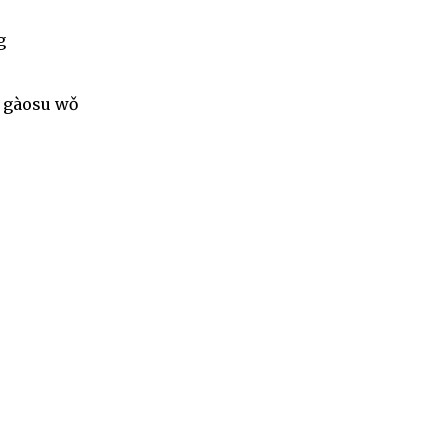
g
 gàosu wǒ