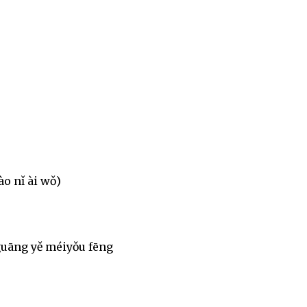
ào nǐ ài wǒ)
guāng yě méiyǒu fēng