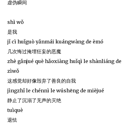
虚伪瞬间
shì wǒ
是我
jǐ cì huǐguò yǎnmái kuángwàng de èmó
几次悔过掩埋狂妄的恶魔
zhè gǎnjué què hǎoxiàng huǐqì le shànliáng de
zìwǒ
这感觉却好像毁弃了善良的自我
jìngzhǐ le chénnì le wúshēng de mièjué
静止了沉溺了无声的灭绝
tuìquè
退怯