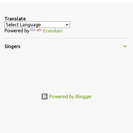
o
s
t
a
Translate
C
o
Powered by
Translate
m
m
e
Singers
n
t
Powered by Blogger