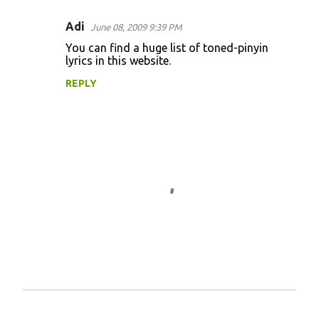
e
n
Adi
June 08, 2009 9:39 PM
t
You can find a huge list of toned-pinyin
lyrics in this website.
s
REPLY
P