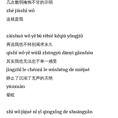
几次脆弱掩饰不甘的示弱
zhè jiùshì wǒ
这就是我
zàishuō wǒ yě bù tèbié kěqiú yǒngjiǔ
再说我也不特别渴求永久
qíshí wǒ yě wúfǎ zhōngyú dānyī gǎnshòu
其实我也无法忠于单一感受
jìngzhǐ le chénnì le wúshēng de mièjué
静止了沉溺了无声的灭绝
yūnxuàn
晕眩
shì wǒ jùjué nǐ yǐ qīngxǐng de shuāngyǎn