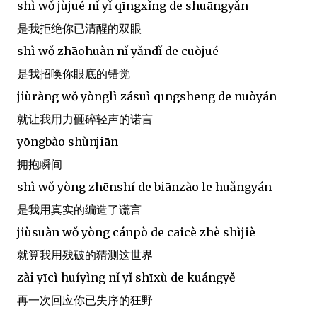
shì wǒ jùjué nǐ yǐ qīngxǐng de shuāngyǎn
是我拒绝你已清醒的双眼
shì wǒ zhāohuàn nǐ yǎndǐ de cuòjué
是我招唤你眼底的错觉
jiùràng wǒ yònglì zásuì qīngshēng de nuòyán
就让我用力砸碎轻声的诺言
yōngbào shùnjiān
拥抱瞬间
shì wǒ yòng zhēnshí de biānzào le huǎngyán
是我用真实的编造了谎言
jiùsuàn wǒ yòng cánpò de cāicè zhè shìjiè
就算我用残破的猜测这世界
zài yīcì huíyìng nǐ yǐ shīxù de kuángyě
再一次回应你已失序的狂野