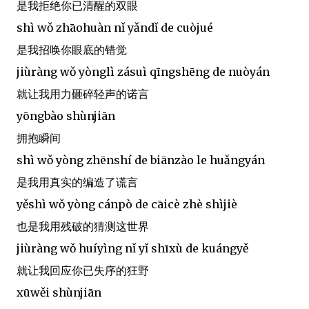
是我拒绝你已清醒的双眼
shì wǒ zhāohuàn nǐ yǎndǐ de cuòjué
是我招唤你眼底的错觉
jiùràng wǒ yònglì zásuì qīngshēng de nuòyán
就让我用力砸碎轻声的诺言
yōngbào shùnjiān
拥抱瞬间
shì wǒ yòng zhēnshí de biānzào le huǎngyán
是我用真实的编造了谎言
yěshì wǒ yòng cánpò de cāicè zhè shìjiè
也是我用残破的猜测这世界
jiùràng wǒ huíyìng nǐ yǐ shīxù de kuángyě
就让我回应你已失序的狂野
xūwěi shùnjiān