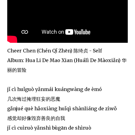
Cheer Chen (Chén Qǐ Zhēn) 陈绮贞 - Self
Album: Hua Li De Mao Xian (Huálì De Màoxiǎn) 华
丽的冒险
jǐ cì huǐguò yǎnmái kuángwàng de èmó
几次悔过掩埋狂妄的恶魔
gǎnjué què hǎoxiàng huǐqì shànliáng de zìwǒ
感觉却好像毁弃善良的自我
jǐ cì cuìruò yǎnshì bùgān de shìruò