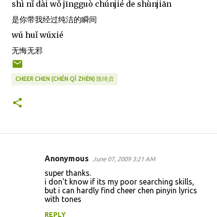
shì nǐ dài wǒ jīngguò chúnjié de shùnjiān
是你带我经过纯洁的瞬间
wú huǐ wúxié
无悔无邪
CHEER CHEN (CHÉN QǏ ZHĒN) 陈绮贞
Anonymous
June 07, 2009 3:21 AM
C
super thanks.
o
i don't know if its my poor searching skills,
but i can hardly find cheer chen pinyin lyrics
m
with tones
m
REPLY