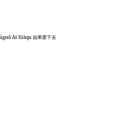
 Rúguǒ Ài Xiàqu 如果爱下去