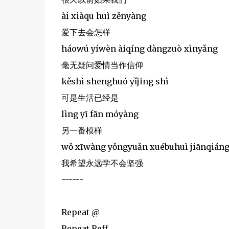
ài xiàqu huì zěnyàng
爱下去会怎样
háowú yíwèn àiqíng dàngzuò xìnyǎng
毫无疑问爱情当作信仰
kěshì shēnghuó yǐjing shì
可是生活已经是
lìng yī fān móyàng
另一番模样
wǒ xīwàng yǒngyuǎn xuébuhuì jiānqián
我希望永远学不会坚强
------
Repeat @
Repeat Reff