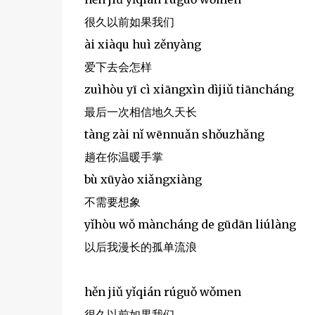
很久以前如果我们
ài xiàqu huì zěnyàng
爱下去会怎样
zuìhòu yī cì xiāngxìn dìjiǔ tiāncháng
最后一次相信地久天长
tàng zài nǐ wēnnuǎn shǒuzhǎng
趟在你温暖手掌
bù xūyào xiǎngxiàng
不需要想象
yǐhòu wǒ màncháng de gūdān liúlàng
以后我漫长的孤单流浪
hěn jiǔ yǐqián rúguǒ wǒmen
很久以前如果我们