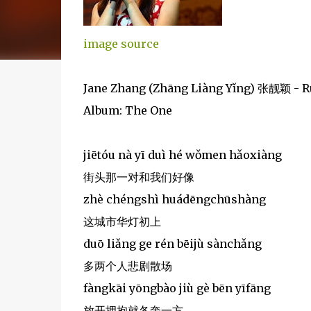
image source
Jane Zhang (Zhāng Liàng Yǐng) 张靓颖 -
Album: The One
jiētóu nà yī duì hé wǒmen hǎoxiàng
街头那一对和我们好像
zhè chéngshì huádēngchūshàng
这城市华灯初上
duō liǎng ge rén bēijù sànchǎng
多两个人悲剧散场
fàngkāi yōngbào jiù gè bēn yīfāng
放开拥抱就各奔一方