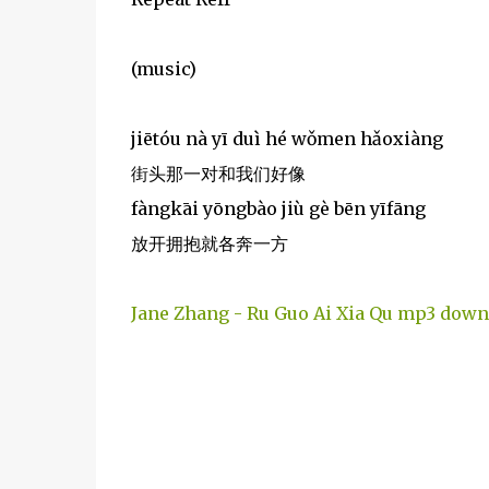
(music)
jiētóu nà yī duì hé wǒmen hǎoxiàng
街头那一对和我们好像
fàngkāi yōngbào jiù gè bēn yīfāng
放开拥抱就各奔一方
Jane Zhang - Ru Guo Ai Xia Qu mp3 down