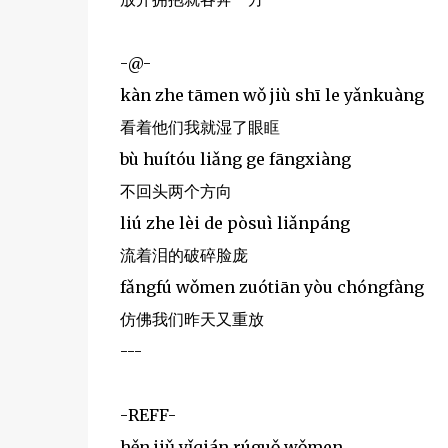
-@-
kàn zhe tāmen wǒ jiù shī le yǎnkuàng
看着他们我就湿了眼眶
bù huítóu liǎng ge fāngxiàng
不回头两个方向
liú zhe lèi de pòsuì liǎnpáng
流着泪的破碎脸庞
fǎngfú wǒmen zuótiān yòu chóngfàng
仿佛我们昨天又重放
---
-REFF-
hěn jiǔ yǐqián rúguǒ wǒmen