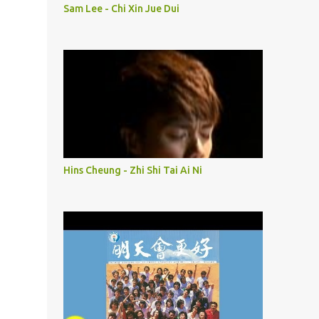
Sam Lee - Chi Xin Jue Dui
Hins Cheung - Zhi Shi Tai Ai Ni