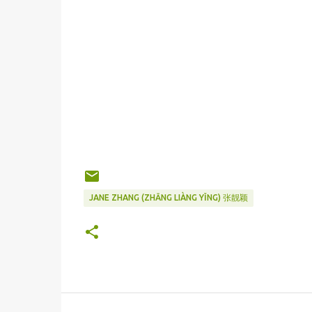
JANE ZHANG (ZHĀNG LIÀNG YǏNG) 张靓颖