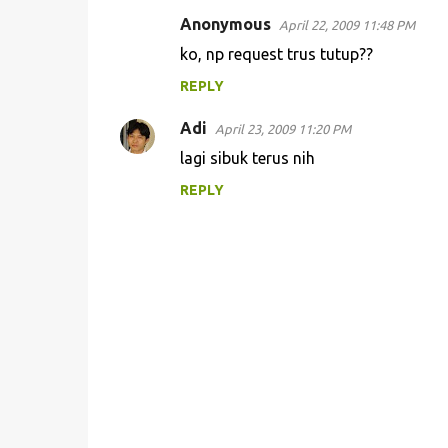
Anonymous
April 22, 2009 11:48 PM
C
ko, np request trus tutup??
o
REPLY
m
m
Adi
April 23, 2009 11:20 PM
e
lagi sibuk terus nih
n
REPLY
t
s