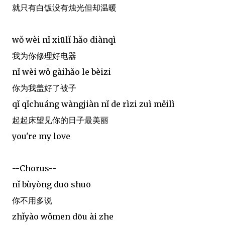
就只有白饭没有烛光但却温暖
wǒ wèi nǐ xiūlǐ hǎo diànqì
我为你修理好电器
nǐ wèi wǒ gàihǎo le bèizi
你为我盖好了被子
qǐ qǐchuáng wàngjiàn nǐ de rìzi zuì měilì
起起床望见你的日子最美丽
you're my love
--Chorus--
nǐ bùyòng duō shuō
你不用多说
zhǐyào wǒmen dōu ài zhe