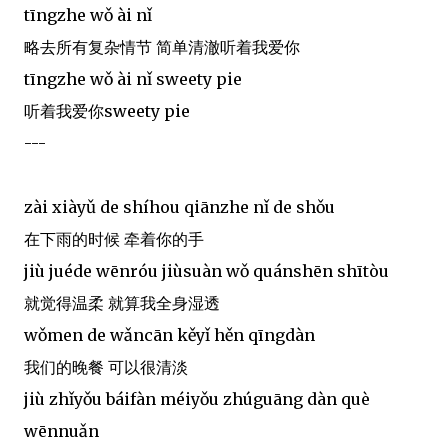
tīngzhe wǒ ài nǐ
略去所有复杂情节 简单清澈听着我爱你
tīngzhe wǒ ài nǐ sweety pie
听着我爱你sweety pie
---
zài xiàyǔ de shíhou qiānzhe nǐ de shǒu
在下雨的时候 牵着你的手
jiù juéde wēnróu jiùsuàn wǒ quánshēn shītòu
就觉得温柔 就算我全身湿透
wǒmen de wǎncān kěyǐ hěn qīngdàn
我们的晚餐 可以很清淡
jiù zhǐyǒu báifàn méiyǒu zhúguāng dàn què
wēnnuǎn