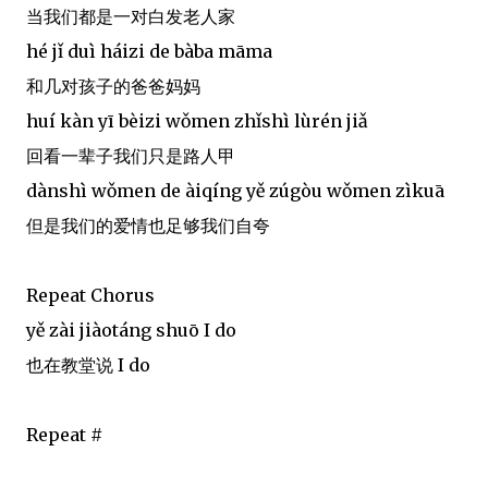
当我们都是一对白发老人家
hé jǐ duì háizi de bàba māma
和几对孩子的爸爸妈妈
huí kàn yī bèizi wǒmen zhǐshì lùrén jiǎ
回看一辈子我们只是路人甲
dànshì wǒmen de àiqíng yě zúgòu wǒmen zìkuā
但是我们的爱情也足够我们自夸
Repeat Chorus
yě zài jiàotáng shuō I do
也在教堂说 I do
Repeat #