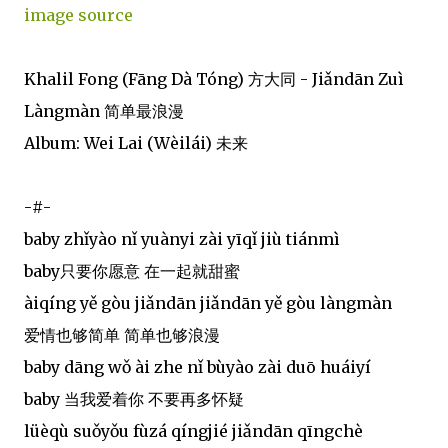
image source
Khalil Fong (Fāng Dà Tóng) 方大同 - Jiǎndān Zuì
Làngmàn 简单最浪漫
Album: Wei Lai (Wèilái) 未来
-#-
baby zhǐyào nǐ yuànyi zài yīqǐ jiù tiánmì
baby只要你愿意 在一起就甜蜜
àiqíng yě gòu jiǎndān jiǎndān yě gòu làngmàn
爱情也够简单 简单也够浪漫
baby dāng wǒ ài zhe nǐ bùyào zài duō huáiyí
baby 当我爱着你 不要再多怀疑
lüèqù suǒyǒu fùzá qíngjié jiǎndān qīngchè