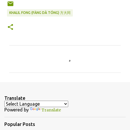
KHALIL FONG (FĀNG DÀ TÓNG) 方大同
C
o
m
m
e
n
Translate
t
Powered by
Translate
s
Popular Posts