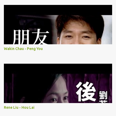
Wakin Chau - Peng You
Rene Liu - Hou Lai