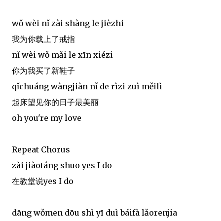
wǒ wèi nǐ zài shàng le jièzhi
我为你载上了戒指
nǐ wèi wǒ mǎi le xīn xiézi
你为我买了新鞋子
qǐchuáng wàngjiàn nǐ de rìzi zuì měilì
起床望见你的日子最美丽
oh you're my love
Repeat Chorus
zài jiàotáng shuō yes I do
在教堂说yes I do
dāng wǒmen dōu shì yī duì báifà lǎorenjia