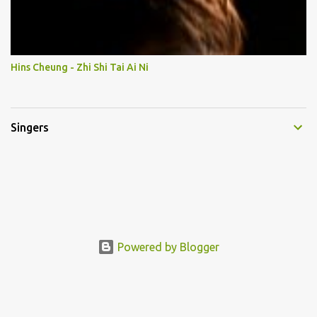
Hins Cheung - Zhi Shi Tai Ai Ni
Singers
Powered by Blogger