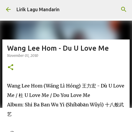
Skip to main content
Lirik Lagu Mandarin
Wang Lee Hom - Du U Love Me
November 01, 2010
Wang Lee Hom (Wáng Lì Hóng) 王力宏 - Dù U Love
Me / 杜 U Love Me / Do You Love Me
Album: Shi Ba Ban Wu Yi (Shíbābān Wǔyì) 十八般武
艺