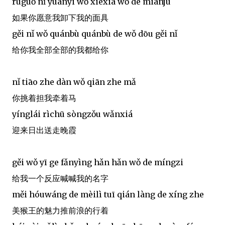
rúguǒ nǐ yuànyi wǒ xièxià wǒ de miànjù
如果你愿意我卸下我的面具
gěi nǐ wǒ quánbù quánbù de wǒ dōu gěi nǐ
给你我全部全部的我都给你
nǐ tiāo zhe dàn wǒ qiān zhe mǎ
你挑着担我牵着马
yínglái rìchū sòngzǒu wǎnxiá
迎来日出送走晚霞
gěi wǒ yī ge fǎnyìng hǎn hǎn wǒ de míngzi
给我一个反应喊喊我的名字
měi hóuwáng de mèilì tuī qián làng de xíng zhe
美猴王的魅力推前浪的行着