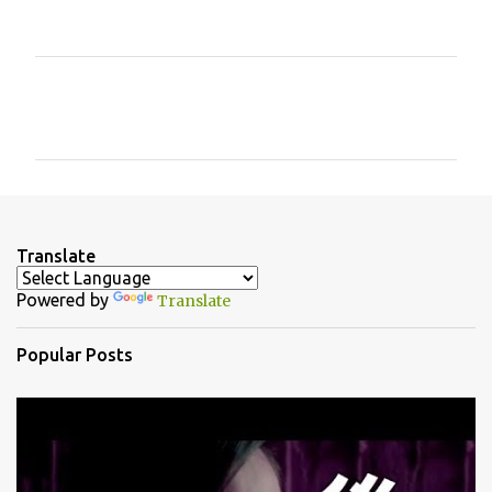
C
o
m
m
e
n
Translate
t
Powered by
Translate
s
Popular Posts