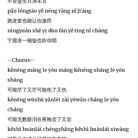
不管是生旦净末丑
pǎo lóngtào yě néng ràng nǐ jī'áng
跑龙套也能让你激昂
nìngyuàn shě yī dùn fàn yě tīng nǐ chàng
宁愿舍一顿饭也听你唱
--Chorus--
kěnéng máng le yòu máng kěnéng shāng le yòu
shāng
可能茫了又茫可能伤了又伤
kěnéng wúshù yǎnlèi zài yèwǎn cháng le yòu
cháng
可能无数眼泪在夜晚尝了又尝
kěshì huànlái chéngzhǎng kěshì huànlái xīwàng