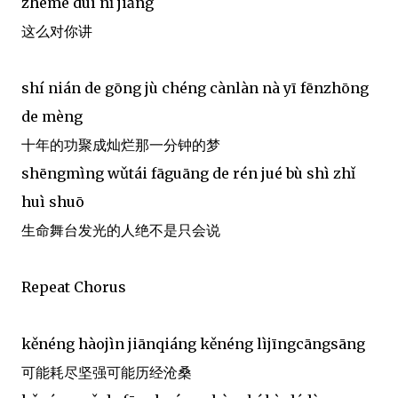
zhème duì nǐ jiǎng
这么对你讲
shí nián de gōng jù chéng cànlàn nà yī fēnzhōng
de mèng
十年的功聚成灿烂那一分钟的梦
shēngmìng wǔtái fāguāng de rén jué bù shì zhǐ
huì shuō
生命舞台发光的人绝不是只会说
Repeat Chorus
kěnéng hàojìn jiānqiáng kěnéng lìjīngcāngsāng
可能耗尽坚强可能历经沧桑