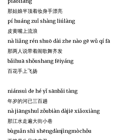
piàoliang
那姑娘半顶着妆身手漂亮
pí huáng zuǐ shàng liúlàng
皮黄嘴上流浪
nà liǎng rén shuō dài zhe nào gē wǔ qí fā
那两人说带着闹歌舞齐发
bǎihuā shǒushang fēiyáng
百花手上飞扬
niánsuì de hé yǐ sānbǎi tàng
年岁的河已三百趟
nà jiāngshuǐ zǒubiàn dàjiē xiǎoxiàng
那江水走遍大街小巷
bùguǎn shì shēngdànjìngmòchǒu