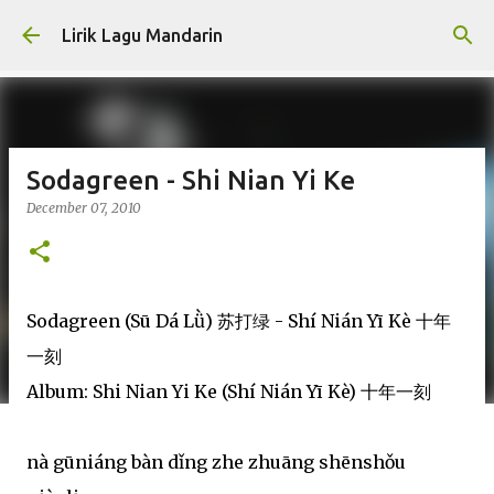
Skip to main content
Lirik Lagu Mandarin
Sodagreen - Shi Nian Yi Ke
December 07, 2010
Sodagreen (Sū Dá Lǜ) 苏打绿 - Shí Nián Yī Kè 十年
一刻
Album: Shi Nian Yi Ke (Shí Nián Yī Kè) 十年一刻
nà gūniáng bàn dǐng zhe zhuāng shēnshǒu