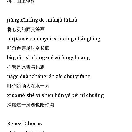
梆子曲上争仗
jiāng xīnlíng de miànjù túhuà
将心灵的面具涂画
nà jiǎosè chuānyuè shíkōng chángláng
那角色穿越时空长廊
bùguǎn shì bīngxuě yǔ fēngshuāng
不管是冰雪与风霜
nǎge duànchángrén zài shuǐ yīfāng
哪个断肠人在水一方
xiāomó zhè yī shēn hún yě péi nǐ chuǎng
消磨这一身魂也陪你闯
Repeat Chorus