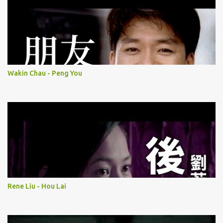
Wakin Chau - Peng You
Rene Liu - Hou Lai