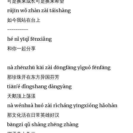
可是换来成长可是换来希望
rújīn wǒ zhàn zài táishàng
如今我站在台上
----------
hé nǐ yīqǐ fēnxiǎng
和你一起分享
nà zhēnzhū kāi zài dōngfāng yìguó fēnfāng
那珍珠开在东方异国芬芳
tiān'é dǐngshang dàngyàng
天鹅顶上荡漾
nà wénhuà huó zài rìcháng yīngxióng hǎohàn
那文化活在日常英雄好汉
bāngzi qǔ shàng zhēng zhàng