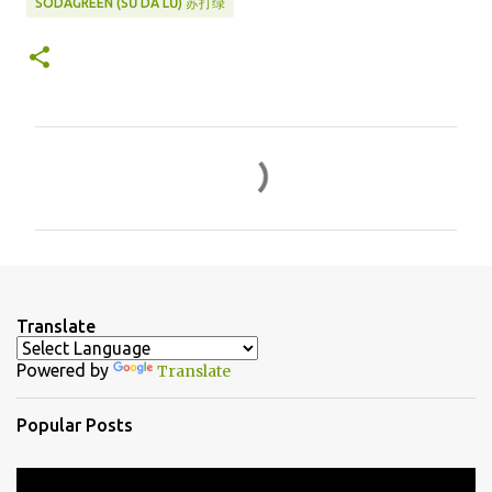
SODAGREEN (SŪ DÁ LǛ) 苏打绿
C
o
m
m
e
n
Translate
t
Powered by
Translate
s
Popular Posts