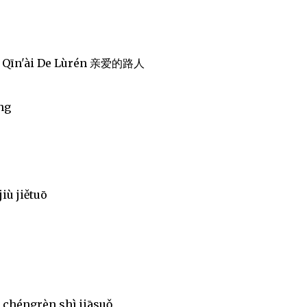
 - Qīn'ài De Lùrén 亲爱的路人
ng
iù jiětuō
 chéngrèn shì jiāsuǒ