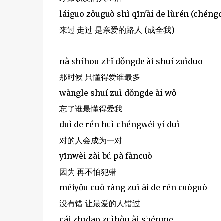
láiguo zǒuguò shì qīn'ài de lùrén (chén
来过 走过 是亲爱的路人 (成全我)
nà shíhou zhǐ dǒngde ài shuí zuìduō
那时候 只懂得爱谁最多
wàngle shuí zuì dǒngde ài wǒ
忘了谁最懂得爱我
duì de rén huì chéngwéi yí duì
对的人会成为一对
yīnwèi zài bú pà fàncuò
因为 再不怕犯错
méiyǒu cuò ràng zuì ài de rén cuòguò
没有错 让最爱的人错过
cái zhīdao zuìhòu ài shénme