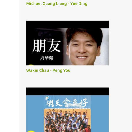
Michael Guang Liang - Yue Ding
Wakin Chau - Peng You