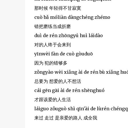
那时候 年轻得不甘寂寞
cuò bǎ móliàn dàngchéng zhémo
错把磨练当成折磨
duì de rén zhōngyú huì láidào
对的人终于会来到
yīnwèi fàn de cuò gòuduō
因为 犯的错够多
zǒngyào wèi xiǎng ài de rén bù xiǎng hu
总要为 想爱的人不想活
cái gēn gāi ài de rén shēnghuó
才跟该爱的人生活
láiguo zǒuguò shì qīn'ài de lùrén chéng
来过 走过 是亲爱的路人 成全我