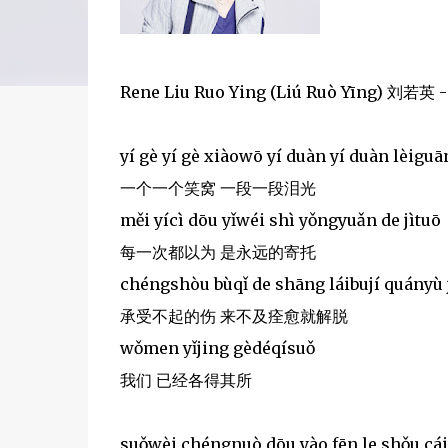
Rene Liu Ruo Ying (Liú Ruò Yīng) 刘若英
yí gè yí gè xiàowō yí duàn yí duàn lèiguā
一个一个笑窝 一段一段泪光
měi yícì dōu yǐwéi shì yǒngyuǎn de jìtuō
每一次都以为 是永远的寄托
chéngshòu bùqǐ de shāng láibují quányù j
承受不起的伤 来不及痊愈就解脱
wǒmen yǐjing gèdéqísuǒ
我们 已经各得其所
suǒwèi chéngnuò dōu yào fēn le shǒu cái