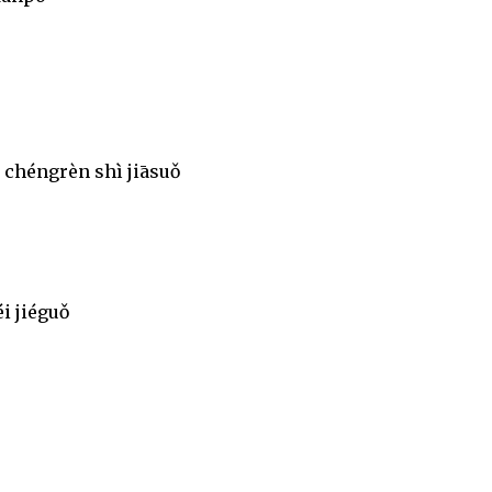
 chéngrèn shì jiāsuǒ
i jiéguǒ