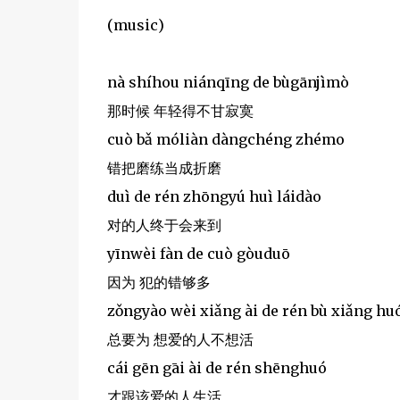
(music)
nà shíhou niánqīng de bùgānjìmò
那时候 年轻得不甘寂寞
cuò bǎ móliàn dàngchéng zhémo
错把磨练当成折磨
duì de rén zhōngyú huì láidào
对的人终于会来到
yīnwèi fàn de cuò gòuduō
因为 犯的错够多
zǒngyào wèi xiǎng ài de rén bù xiǎng hu
总要为 想爱的人不想活
cái gēn gāi ài de rén shēnghuó
才跟该爱的人生活