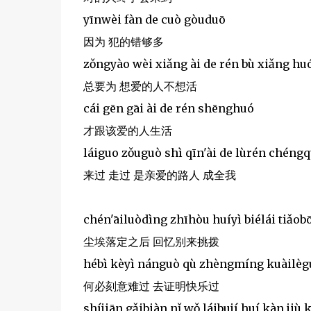
yīnwèi fàn de cuò gòuduō
因为 犯的错够多
zǒngyào wèi xiǎng ài de rén bù xiǎng hu
总要为 想爱的人不想活
cái gēn gāi ài de rén shēnghuó
才跟该爱的人生活
láiguo zǒuguò shì qīn'ài de lùrén chéng
来过 走过 是亲爱的路人 成全我
chén'āiluòdìng zhīhòu huíyì biélái tiǎob
尘埃落定之后 回忆别来挑拨
hébì kèyì nánguò qù zhèngmíng kuàilèg
何必刻意难过 去证明快乐过
shíjiān gǎibiàn nǐ wǒ láibují huí kàn jiù