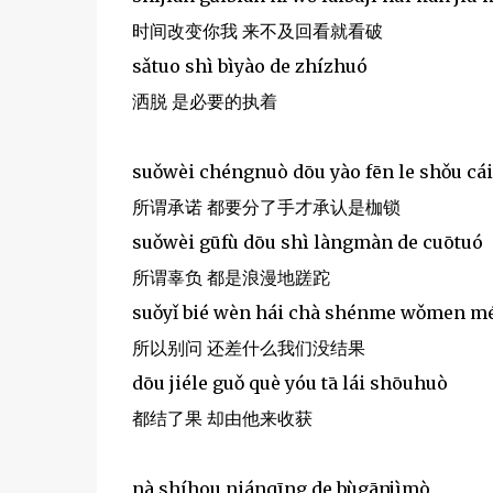
时间改变你我 来不及回看就看破
sǎtuo shì bìyào de zhízhuó
洒脱 是必要的执着
suǒwèi chéngnuò dōu yào fēn le shǒu cái
所谓承诺 都要分了手才承认是枷锁
suǒwèi gūfù dōu shì làngmàn de cuōtuó
所谓辜负 都是浪漫地蹉跎
suǒyǐ bié wèn hái chà shénme wǒmen mé
所以别问 还差什么我们没结果
dōu jiéle guǒ què yóu tā lái shōuhuò
都结了果 却由他来收获
nà shíhou niánqīng de bùgānjìmò