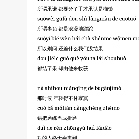
所谓承诺 都要分了手才承认是枷锁
suǒwèi gūfù dōu shì làngmàn de cuōtuó
所谓辜负 都是浪漫地蹉跎
suǒyǐ bié wèn hái chà shénme wǒmen mé
所以别问 还差什么我们没结果
dōu jiéle guǒ què yóu tā lái shōuhuò
都结了果 却由他来收获
nà shíhou niánqīng de bùgānjìmò
那时候 年轻得不甘寂寞
cuò bǎ móliàn dàngchéng zhémo
错把磨练当成折磨
duì de rén zhōngyú huì láidào
对的人终于会来到