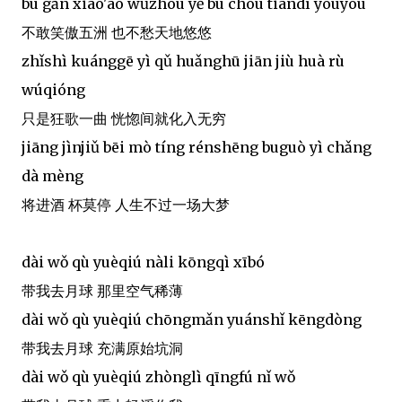
bù gǎn xiào'ào wǔzhōu yě bù chóu tiāndì yōuyōu
不敢笑傲五洲 也不愁天地悠悠
zhǐshì kuánggē yì qǔ huǎnghū jiān jiù huà rù
wúqióng
只是狂歌一曲 恍惚间就化入无穷
jiāng jìnjiǔ bēi mò tíng rénshēng buguò yì chǎng
dà mèng
将进酒 杯莫停 人生不过一场大梦
dài wǒ qù yuèqiú nàli kōngqì xībó
带我去月球 那里空气稀薄
dài wǒ qù yuèqiú chōngmǎn yuánshǐ kēngdòng
带我去月球 充满原始坑洞
dài wǒ qù yuèqiú zhònglì qīngfú nǐ wǒ