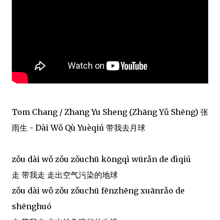
Tom Chang / Zhang Yu Sheng (Zhāng Yǔ Shēng) 张
雨生 - Dài Wǒ Qù Yuèqiú 带我去月球
zǒu dài wǒ zǒu zǒuchū kōngqì wūrǎn de dìqiú
走 带我走 走出空气污染的地球
zǒu dài wǒ zǒu zǒuchū fēnzhēng xuānrǎo de
shēnghuó