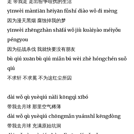
走 带我走 走出纷争喧扰的生活
yīnwèi màntiān hēiyān fǔshí diào wǒ di mèng
因为漫天黑烟 腐蚀掉我的梦
yīnwèi zhēngzhàn shāfá wǒ jiù kuàiyào méiyǒu
péngyou
因为征战杀伐 我就快要没有朋友
bù qiú xuān bù qiú miǎn bú wèi zhè hóngchén suǒ
qiú
不求轩 不求冕 不为这红尘所囚
dài wǒ qù yuèqiú nàli kōngqì xībó
带我去月球 那里空气稀薄
dài wǒ qù yuèqiú chōngmǎn yuánshǐ kēngdòng
带我去月球 充满原始坑洞