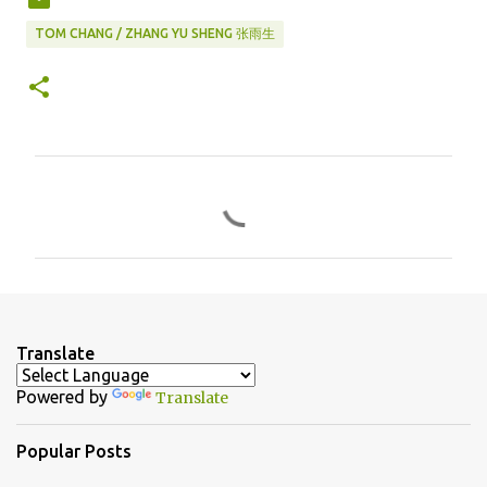
TOM CHANG / ZHANG YU SHENG 张雨生
C
o
m
m
e
n
Translate
t
Powered by
Translate
s
Popular Posts