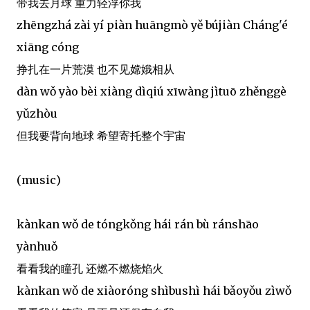
带我去月球 重力轻浮你我
zhēngzhá zài yí piàn huāngmò yě bújiàn Cháng'é
xiāng cóng
挣扎在一片荒漠 也不见嫦娥相从
dàn wǒ yào bèi xiàng dìqiú xīwàng jìtuō zhěnggè
yǔzhòu
但我要背向地球 希望寄托整个宇宙
(music)
kànkan wǒ de tóngkǒng hái rán bù ránshāo
yànhuǒ
看看我的瞳孔 还燃不燃烧焰火
kànkan wǒ de xiàoróng shìbushì hái bǎoyǒu zìwǒ