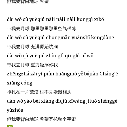
但我要背向地球 希望
dài wǒ qù yuèqiú nàli nàli nàli kōngqì xībó
带我去月球 那里那里那里空气稀薄
dài wǒ qù yuèqiú chōngmǎn yuánshǐ kēngdòng
带我去月球 充满原始坑洞
dài wǒ qù yuèqiú zhònglì qīngfú nǐ wǒ
带我去月球 重力轻浮你我
zhēngzhá zài yí piàn huāngmò yě bújiàn Cháng'é
xiāng cóng
挣扎在一片荒漠 也不见嫦娥相从
dàn wǒ yào bèi xiàng dìqiú xīwàng jìtuō zhěnggè
yǔzhòu
但我要背向地球 希望寄托整个宇宙