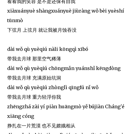
看看我的笑容 是不是还保有自我
xiàxuányuè shàngxuányuè jiùràng wǒ bèi yuèshí
tūnmò
下弦月 上弦月 就让我被月蚀吞没
dài wǒ qù yuèqiú nàli kōngqì xībó
带我去月球 那里空气稀薄
dài wǒ qù yuèqiú chōngmǎn yuánshǐ kēngdòng
带我去月球 充满原始坑洞
dài wǒ qù yuèqiú zhònglì qīngfú nǐ wǒ
带我去月球 重力轻浮你我
zhēngzhá zài yí piàn huāngmò yě bújiàn Cháng'é
xiāng cóng
挣扎在一片荒漠 也不见嫦娥相从