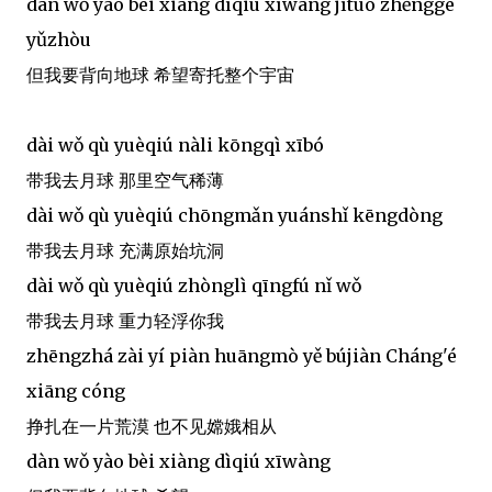
dàn wǒ yào bèi xiàng dìqiú xīwàng jìtuō zhěnggè
yǔzhòu
但我要背向地球 希望寄托整个宇宙
dài wǒ qù yuèqiú nàli kōngqì xībó
带我去月球 那里空气稀薄
dài wǒ qù yuèqiú chōngmǎn yuánshǐ kēngdòng
带我去月球 充满原始坑洞
dài wǒ qù yuèqiú zhònglì qīngfú nǐ wǒ
带我去月球 重力轻浮你我
zhēngzhá zài yí piàn huāngmò yě bújiàn Cháng'é
xiāng cóng
挣扎在一片荒漠 也不见嫦娥相从
dàn wǒ yào bèi xiàng dìqiú xīwàng