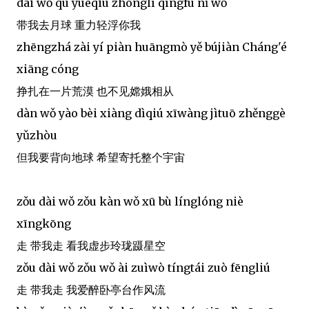
dài wǒ qù yuèqiú zhònglì qīngfú nǐ wǒ
带我去月球 重力轻浮你我
zhēngzhá zài yí piàn huāngmò yě bújiàn Cháng'é
xiāng cóng
挣扎在一片荒漠 也不见嫦娥相从
dàn wǒ yào bèi xiàng dìqiú xīwàng jìtuō zhěnggè
yǔzhòu
但我要背向地球 希望寄托整个宇宙
zǒu dài wǒ zǒu kàn wǒ xū bù línglóng niè
xīngkōng
走 带我走 看我虚步玲珑蹑星空
zǒu dài wǒ zǒu wǒ ài zuìwò tíngtái zuò fēngliú
走 带我走 我爱醉卧亭台作风流