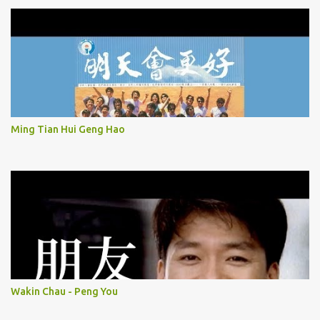
Ming Tian Hui Geng Hao
Wakin Chau - Peng You