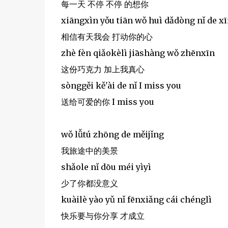
每一天 不停 不停 的想你
xiāngxìn yǒu tiān wǒ huì dǎdòng nǐ de x
相信有天我会 打动你的心
zhè fèn qiǎokèlì jiāshàng wǒ zhēnxīn
这份巧克力 加上我真心
sònggěi kě'ài de nǐ I miss you
送给可爱的你 I miss you
wǒ lǚtú zhōng de měijǐng
我旅途中的美景
shǎole nǐ dōu méi yìyì
少了你都没意义
kuàilè yào yǔ nǐ fēnxiǎng cái chénglì
快乐要与你分享 才成立