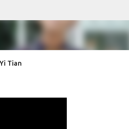
Skip to main content
Yi Tian