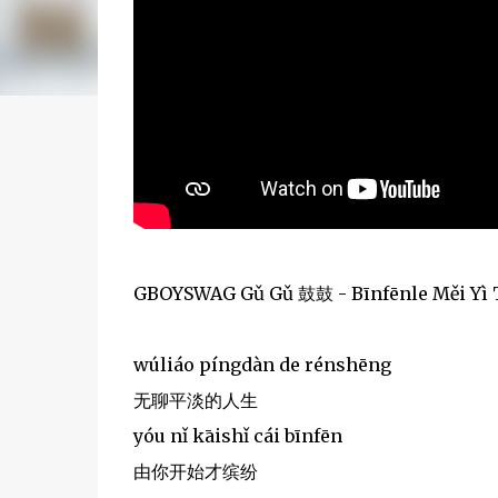
GBOYSWAG Gǔ Gǔ 鼓鼓 - Bīnfēnle Měi Y
wúliáo píngdàn de rénshēng
无聊平淡的人生
yóu nǐ kāishǐ cái bīnfēn
由你开始才缤纷