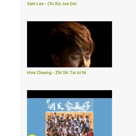
Sam Lee - Chi Xin Jue Dui
Hins Cheung - Zhi Shi Tai Ai Ni