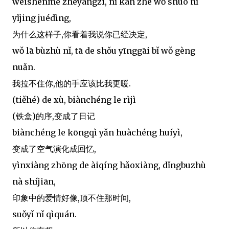
wèishénme zhèyàngzi, nǐ kàn zhe wǒ shuō nǐ
yǐjing juédìng,
为什么这样子,你看着我说你已经决定,
wǒ lā bùzhù nǐ, tā de shǒu yīnggāi bǐ wǒ gèng
nuǎn.
我拉不住你,他的手应该比我更暖.
(tiěhé) de xù, biànchéng le rìjì
(铁盒)的序,变成了日记
biànchéng le kōngqì yǎn huàchéng huíyì,
变成了空气演化成回忆,
yìnxiàng zhōng de àiqíng hǎoxiàng, dǐngbuzhù
nà shíjiān,
印象中的爱情好像,顶不住那时间,
suǒyǐ nǐ qìquán.