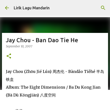
Skip to main content
Lirik Lagu Mandarin
Jay Chou - Ban Dao Tie He
September 10, 2007
Jay Chou (Zhōu Jié Lún) 周杰伦 - Bàndǎo Tiěhé 半岛
铁盒
Album: The Eight Dimensions / Ba Du Kong Jian
(Bā Dù Kōngjiān) 八度空间