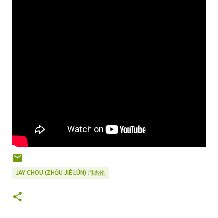
JAY CHOU (ZHŌU JIÉ LÚN) 周杰伦