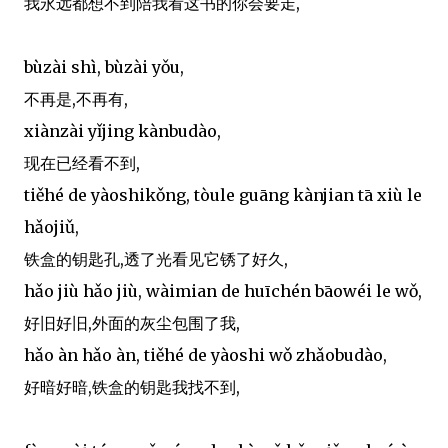
我永远都想不到陪我看这书的你会要走,
bùzài shì, bùzài yǒu,
不再是,不再有,
xiànzài yǐjing kànbudào,
现在已经看不到,
tiěhé de yàoshikǒng, tòule guāng kànjian tā xiù le
hǎojiǔ,
铁盒的钥匙孔,透了光看见它锈了好久,
hǎo jiù hǎo jiù, wàimian de huīchén bāowéi le wǒ,
好旧好旧,外面的灰尘包围了我,
hǎo àn hǎo àn, tiěhé de yàoshi wǒ zhǎobudào,
好暗好暗,铁盒的钥匙我找不到,