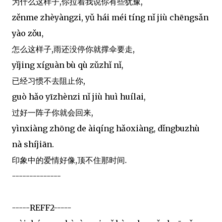
为什么这样子,你拉着我说你有些犹豫,
zěnme zhèyàngzi, yǔ hái méi tíng nǐ jiù chēngsǎn
yào zǒu,
怎么这样子,雨还没停你就撑伞要走,
yǐjing xíguàn bù qù zǔzhǐ nǐ,
已经习惯不去阻止你,
guò hǎo yīzhènzi nǐ jiù huì huílai,
过好一阵子你就会回来,
yìnxiàng zhōng de àiqíng hǎoxiàng, dǐngbuzhù
nà shíjiān.
印象中的爱情好像,顶不住那时间.
--------------
-----REFF2-----