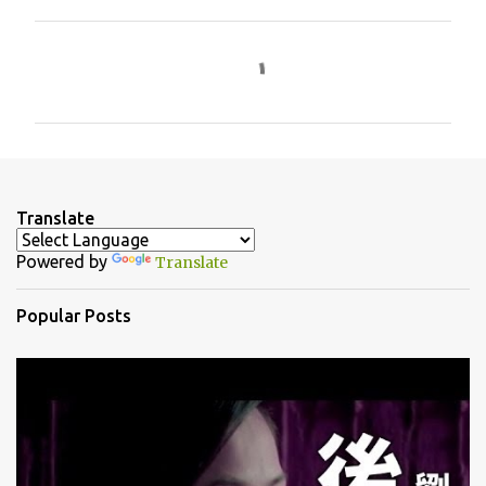
C
o
m
m
e
n
Translate
t
Powered by
Translate
s
Popular Posts