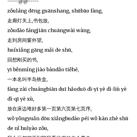
-----@@-----
zǒuláng dēng guānshang, shūbāo fàng,
走廊灯关上,书包放,
zǒudào fángjiān chuāngwài wàng,
走到房间窗外望,
huíxiǎng gāng mǎi de shū,
回想刚买的书,
yī běnmíng jiào bàndǎo tiěhé,
一本名叫半岛铁盒,
fàng zài chuángbiān duī hǎoduō dì-yī yè dì-liù yè
dì-qī yè xù,
放在床边堆好多第一页第六页第七页序,
wǒ yǒngyuǎn dōu xiǎngbudào péi wǒ kàn zhè shū
de nǐ huìyào zǒu,